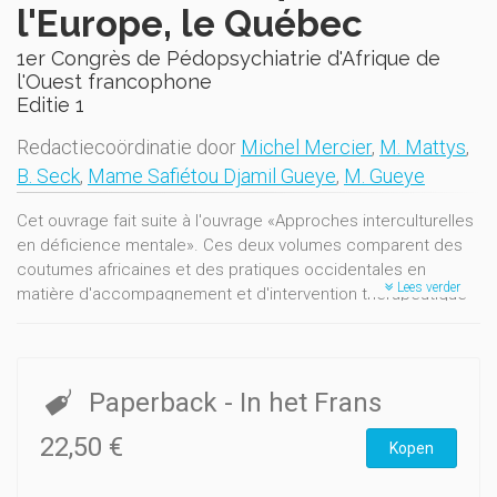
l'Europe, le Québec
1er Congrès de Pédopsychiatrie d'Afrique de
l'Ouest francophone
Editie 1
Redactiecoördinatie door
Michel Mercier
,
M. Mattys
,
B. Seck
,
Mame Safiétou Djamil Gueye
,
M. Gueye
Cet ouvrage fait suite à l'ouvrage «Approches interculturelles
en déficience mentale». Ces deux volumes comparent des
coutumes africaines et des pratiques occidentales en
Lees verder
matière d'accompagnement et d'intervention thérapeutique
dans le champ de la pédopsychiatrie et de la psychologie.
«Approches interculturelles en santé mentale» montre les
spécificités africaines dans la prise en charge de l'enfant
malade; des usages auxquels ont recours des guérisseurs
Paperback
- In het Frans
(tradipraticiens) sont décrits ainsi que des pratiques issues
ou influencées par la culture occidentale.
22,50 €
Kopen