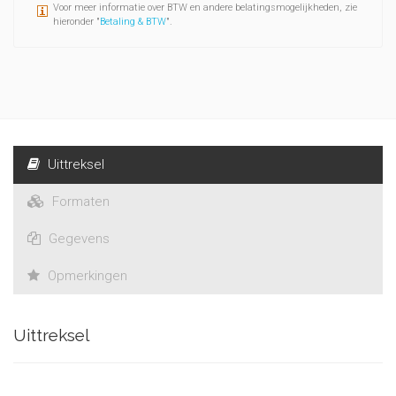
Voor meer informatie over BTW en andere belatingsmogelijkheden, zie
hieronder "
Betaling & BTW
".
Uittreksel
Formaten
Gegevens
Opmerkingen
Uittreksel