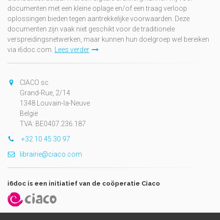
documenten met een kleine oplage en/of een traag verloop
oplossingen bieden tegen aantrekkelijke voorwaarden. Deze
documenten zijn vaak niet geschikt voor de traditionele
verspreidingsnetwerken, maar kunnen hun doelgroep wel bereiken
via i6doc.com.
Lees verder
CIACO sc
Grand-Rue, 2/14
1348 Louvain-la-Neuve
België
TVA: BE0407.236.187
+32 10 45 30 97
librairie@ciaco.com
i6doc is een initiatief van de coöperatie Ciaco