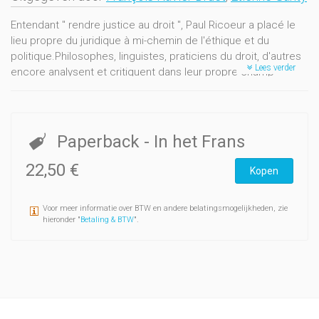
Entendant " rendre justice au droit ", Paul Ricoeur a placé le
lieu propre du juridique à mi-chemin de l'éthique et du
politique.Philosophes, linguistes, praticiens du droit, d'autres
Lees verder
encore analysent et critiquent dans leur propre champ
d'action ou de recherche la réflexion de Paul Ricoeur.
Paperback
- In het Frans
22,50 €
Kopen
Voor meer informatie over BTW en andere belatingsmogelijkheden, zie
hieronder "
Betaling & BTW
".