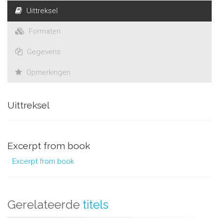
Uittreksel
Formaten
Gegevens
Opmerkingen
Uittreksel
Excerpt from book
Excerpt from book
Gerelateerde
titels