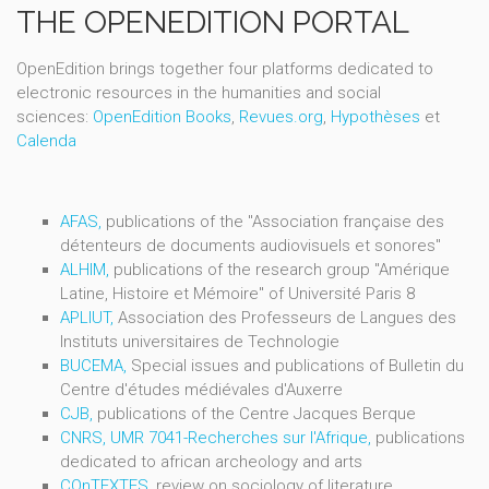
THE OPENEDITION PORTAL
OpenEdition brings together four platforms dedicated to
electronic resources in the humanities and social
sciences:
OpenEdition Books
,
Revues.org
,
Hypothèses
et
Calenda
AFAS,
publications of the "Association française des
détenteurs de documents audiovisuels et sonores"
ALHIM,
publications of the research group "Amérique
Latine, Histoire et Mémoire" of Université Paris 8
APLIUT,
Association des Professeurs de Langues des
Instituts universitaires de Technologie
BUCEMA,
Special issues and publications of Bulletin du
Centre d'études médiévales d'Auxerre
CJB,
publications of the Centre Jacques Berque
CNRS, UMR 7041-Recherches sur l'Afrique,
publications
dedicated to african archeology and arts
COnTEXTES,
review on sociology of literature