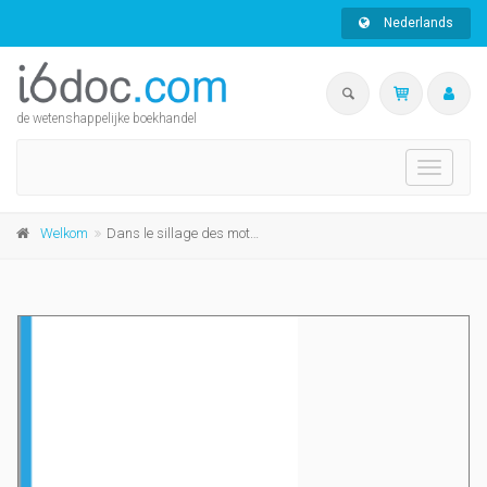
Nederlands
de wetenshappelijke boekhandel
Toggle
navigati
Welkom
Dans le sillage des mots...