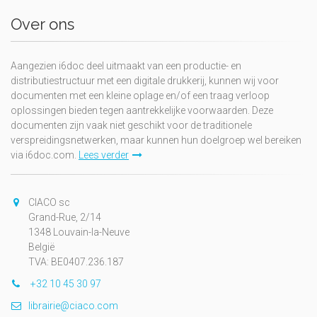
Over ons
Aangezien i6doc deel uitmaakt van een productie- en
distributiestructuur met een digitale drukkerij, kunnen wij voor
documenten met een kleine oplage en/of een traag verloop
oplossingen bieden tegen aantrekkelijke voorwaarden. Deze
documenten zijn vaak niet geschikt voor de traditionele
verspreidingsnetwerken, maar kunnen hun doelgroep wel bereiken
via i6doc.com.
Lees verder
CIACO sc
Grand-Rue, 2/14
1348 Louvain-la-Neuve
België
TVA: BE0407.236.187
+32 10 45 30 97
librairie@ciaco.com