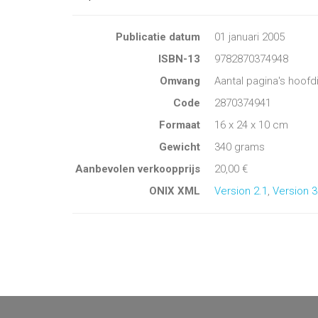
Publicatie datum
01 januari 2005
ISBN-13
9782870374948
Omvang
Aantal pagina's hoofd
Code
2870374941
Formaat
16 x 24 x 10 cm
Gewicht
340 grams
Aanbevolen verkoopprijs
20,00 €
ONIX XML
Version 2.1
,
Version 3