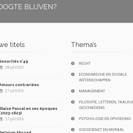
OOGTE BLIJVEN?
e titels
Thema’s
Sonorités n°49
RECHT
28-jul-2026
ECONOMISCHE EN SOCIALE
WETENSCHAPPEN
Amours contrariées
27-jul-2026
MANAGEMENT
FILOSOFIE, LETTEREN, TAALK
GESCHIEDENIS
Blaise Pascal en ses époques
(2023-1623)
PSYCHOLOGIE EN OPVOEDING
27-jul-2026
GODSDIENST EN MORAAL
Belgium Abroad