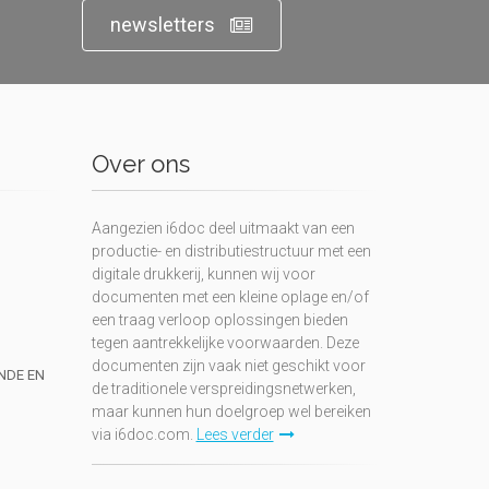
newsletters
Over ons
Aangezien i6doc deel uitmaakt van een
productie- en distributiestructuur met een
digitale drukkerij, kunnen wij voor
documenten met een kleine oplage en/of
een traag verloop oplossingen bieden
tegen aantrekkelijke voorwaarden. Deze
documenten zijn vaak niet geschikt voor
UNDE EN
de traditionele verspreidingsnetwerken,
maar kunnen hun doelgroep wel bereiken
via i6doc.com.
Lees verder