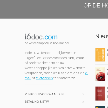
OP DE H
Nieuw
de wetenshappelijke boekhandel
Indien u wetenschappelijke werken
uitgeeft, een onderzoekscentrum, leraar
of onderzoeker bent en uw
wetenschappelijke werken beter wenst te
verspreiden, raden we u aan om ons via
e-
mail
of
telefonisch
te contacteren
VERKOOPSVOORWAARDEN
BETALING & BTW