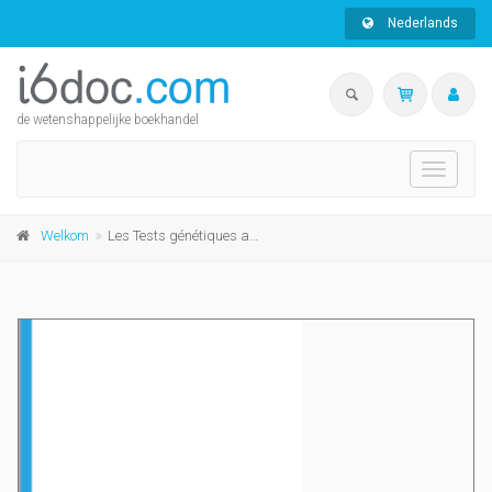
Nederlands
de wetenshappelijke boekhandel
Toggle
navigati
Welkom
Les Tests génétiques aujourd'hui