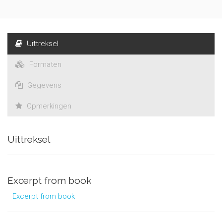
Uittreksel
Formaten
Gegevens
Opmerkingen
Uittreksel
Excerpt from book
Excerpt from book