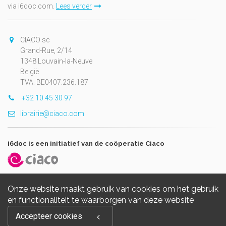
via i6doc.com.
Lees verder
CIACO sc
Grand-Rue, 2/14
1348 Louvain-la-Neuve
België
TVA: BE0407.236.187
+32 10 45 30 97
librairie@ciaco.com
i6doc is een initiatief van de coöperatie Ciaco
Onze website maakt gebruik van cookies om het gebruik
en functionaliteit te waarborgen van deze website
Copyright © 2026, i6doc. Powered by
GiantChair
. All Rights
Accepteer cookies
Reserved