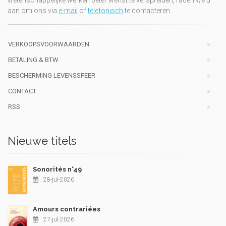
wetenschappelijke werken beter wenst te verspreiden, raden we u
aan om ons via
e-mail
of
telefonisch
te contacteren
VERKOOPSVOORWAARDEN
BETALING & BTW
BESCHERMING LEVENSSFEER
CONTACT
RSS
Nieuwe titels
Sonorités n°49
28-jul-2026
Amours contrariées
27-jul-2026