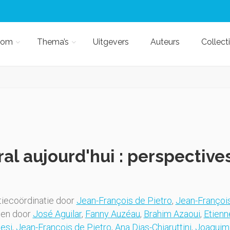
kom
Thema’s
Uitgevers
Auteurs
Collect
ral aujourd'hui : perspective
iecoördinatie door
Jean-François de Pietro
,
Jean-François
gen door
José Aguilar
,
Fanny Auzéau
,
Brahim Azaoui
,
Etienn
esi
,
Jean-François de Pietro
,
Ana Dias-Chiaruttini
,
Joaquim