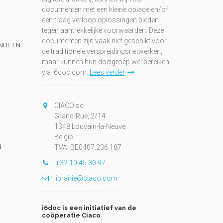
documenten met een kleine oplage en/of
een traag verloop oplossingen bieden
tegen aantrekkelijke voorwaarden. Deze
documenten zijn vaak niet geschikt voor
UNDE EN
de traditionele verspreidingsnetwerken,
maar kunnen hun doelgroep wel bereiken
via i6doc.com.
Lees verder
CIACO sc
Grand-Rue, 2/14
1348 Louvain-la-Neuve
België
N
TVA: BE0407.236.187
+32 10 45 30 97
librairie@ciaco.com
i6doc is een initiatief van de
coöperatie Ciaco