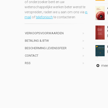
of onderzoeker bent en uw
wetenschappelijke werken beter wenst te
verspreiden, raden we u aan om ons via
e-
mail
of
telefonisch
te contacteren
VERKOOPSVOORWAARDEN
BETALING & BTW
BESCHERMING LEVENSSFEER
CONTACT
RSS
meer 