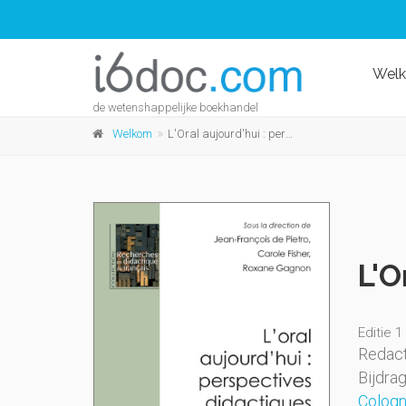
Wel
de wetenshappelijke boekhandel
Welkom
L'Oral aujourd'hui : perspectives didactiques
L'O
Editie 1
Redact
Bijdra
Cologn