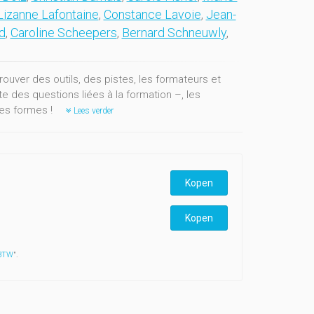
Lizanne Lafontaine
,
Constance Lavoie
,
Jean-
d
,
Caroline Scheepers
,
Bernard Schneuwly
,
rouver des outils, des pistes, les formateurs et
des questions liées à la formation –, les
ses formes !
Lees verder
Kopen
Kopen
 BTW
".