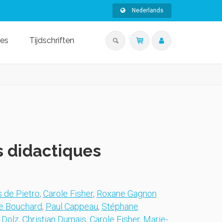
Nederlands
ies
Tijdschriften
s didactiques
 de Pietro
,
Carole Fisher
,
Roxane Gagnon
e Bouchard
,
Paul Cappeau
,
Stéphane
 Dolz
,
Christian Dumais
,
Carole Fisher
,
Marie-