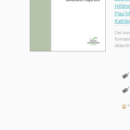
Hélène
Paul M
Kathle
Cet ouvr
formatr
didacti
V