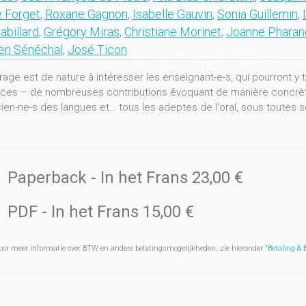
 Forget
,
Roxane Gagnon
,
Isabelle Gauvin
,
Sonia Guillemin
,
abillard
,
Grégory Miras
,
Christiane Morinet
,
Joanne Pharan
en Sénéchal
,
José Ticon
age est de nature à intéresser les enseignant-e-s, qui pourront y t
ices – de nombreuses contributions évoquant de manière concrète 
cien-ne-s des langues et… tous les adeptes de l'oral, sous toutes 
Paperback
- In het Frans
23,00 €
PDF
- In het Frans
15,00 €
oor meer informatie over BTW en andere belatingsmogelijkheden, zie hieronder "
Betaling &