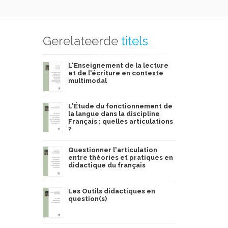
Gerelateerde
titels
L'Enseignement de la lecture
et de l'écriture en contexte
multimodal
L'Étude du fonctionnement de
la langue dans la discipline
Français : quelles articulations
?
Questionner l'articulation
entre théories et pratiques en
didactique du français
Les Outils didactiques en
question(s)