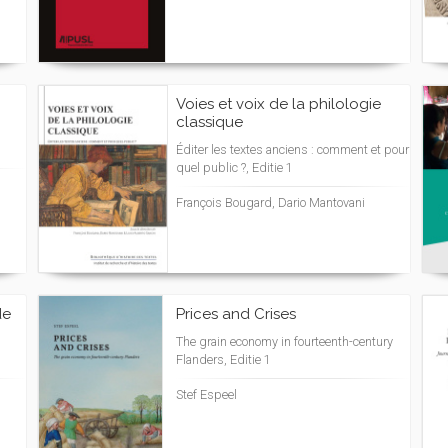
Voies et voix de la philologie
classique
Éditer les textes anciens : comment et pour
quel public ?, Editie 1
François Bougard, Dario Mantovani
de
Prices and Crises
The grain economy in fourteenth-century
Flanders, Editie 1
Stef Espeel