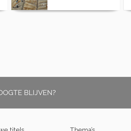
OOGTE BLIJVEN?
e titels
Thema’s