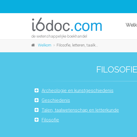
Wel
de wetenshappelijke boekhandel
Welkom
Filosofie, letteren, taalkunde en geschiedenis
FILOSOFI
Archeologie en kunstgeschiedenis
Geschiedenis
Talen, taalwetenschap en letterkunde
Filosofie