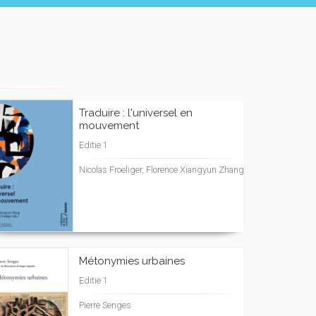
Traduire : l'universel en
mouvement
Editie 1
Nicolas Froeliger, Florence Xiangyun Zhang
Métonymies urbaines
Editie 1
Pierre Senges