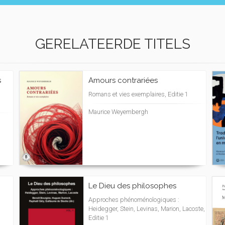
GERELATEERDE TITELS
s
Amours contrariées
Romans et vies exemplaires, Editie 1
Maurice Weyembergh
Le Dieu des philosophes
Approches phénoménologiques :
Heidegger, Stein, Levinas, Marion, Lacoste,
Editie 1