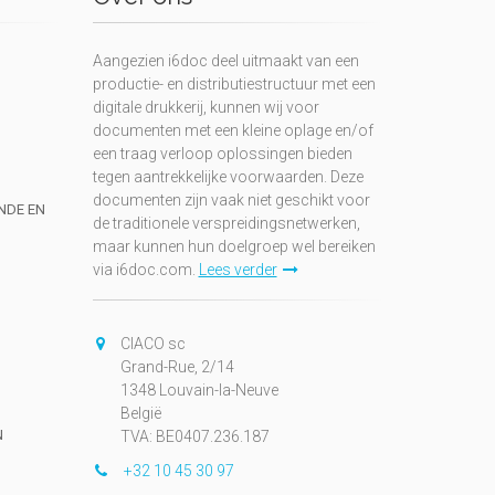
Aangezien i6doc deel uitmaakt van een
productie- en distributiestructuur met een
digitale drukkerij, kunnen wij voor
documenten met een kleine oplage en/of
een traag verloop oplossingen bieden
tegen aantrekkelijke voorwaarden. Deze
documenten zijn vaak niet geschikt voor
UNDE EN
de traditionele verspreidingsnetwerken,
maar kunnen hun doelgroep wel bereiken
via i6doc.com.
Lees verder
CIACO sc
Grand-Rue, 2/14
1348 Louvain-la-Neuve
België
N
TVA: BE0407.236.187
+32 10 45 30 97