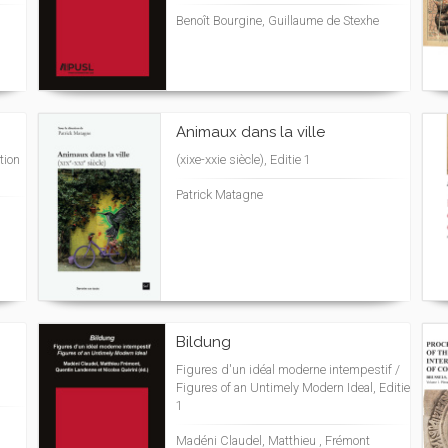
Benoît Bourgine, Guillaume de Stexhe
Animaux dans la ville
ation
(xixe-xxie siècle), Editie 1
Patrick Matagne
Bildung
Figures d'un idéal moderne intempestif /
Figures of an Untimely Modern Ideal, Editie
1
Madéni Claudel, Matthieu , Frémont