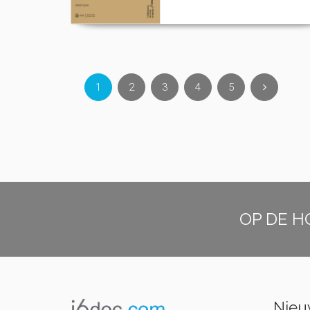
1
2
3
4
5
OP DE H
Nieuw