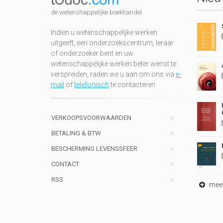
de wetenshappelijke boekhandel
Indien u wetenschappelijke werken
uitgeeft, een onderzoekscentrum, leraar
of onderzoeker bent en uw
wetenschappelijke werken beter wenst te
verspreiden, raden we u aan om ons via
e-
mail
of
telefonisch
te contacteren
VERKOOPSVOORWAARDEN
BETALING & BTW
BESCHERMING LEVENSSFEER
CONTACT
RSS
meer 