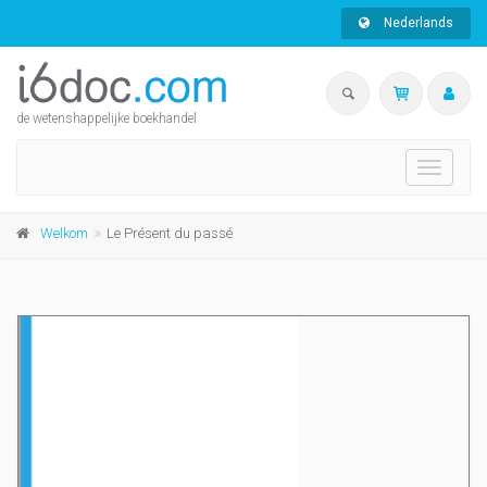
Nederlands
de wetenshappelijke boekhandel
Toggle
navigati
Welkom
Le Présent du passé