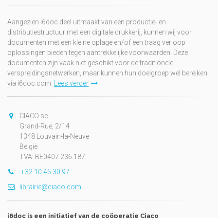
Aangezien i6doc deel uitmaakt van een productie- en
distributiestructuur met een digitale drukkerij, kunnen wij voor
documenten met een kleine oplage en/of een traag verloop
oplossingen bieden tegen aantrekkelijke voorwaarden. Deze
documenten zijn vaak niet geschikt voor de traditionele
verspreidingsnetwerken, maar kunnen hun doelgroep wel bereiken
via i6doc.com.
Lees verder
CIACO sc
Grand-Rue, 2/14
1348 Louvain-la-Neuve
België
TVA: BE0407.236.187
+32 10 45 30 97
librairie@ciaco.com
i6doc is een initiatief van de coöperatie Ciaco