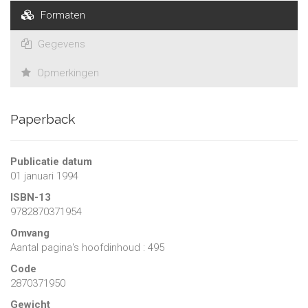
Formaten
Gegevens
Opmerkingen
Paperback
Publicatie datum
01 januari 1994
ISBN-13
9782870371954
Omvang
Aantal pagina's hoofdinhoud : 495
Code
2870371950
Gewicht