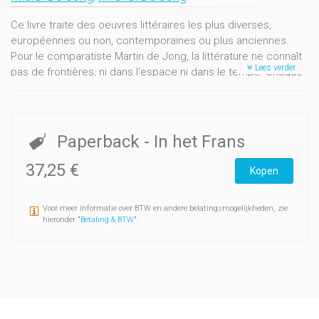
Ce livre traite des oeuvres littéraires les plus diverses,
européennes ou non, contemporaines ou plus anciennes.
Pour le comparatiste Martin de Jong, la littérature ne connaît
Lees verder
pas de frontières, ni dans l'espace ni dans le temps. Chaque
texte est situé dans un ensemble plus large : d'abord dans
l'oeuvre de l'auteur et parfois dans sa vie, ensuite par rapport
à d'autres textes.Cette façon d'aborder a littérature
débouche souvent sur la constatation que l'écrivain, quelles
Paperback
- In het Frans
que soient sa langue et sa culture, ne trouve qu'un nombre
limité de catégories littéraires pour manifester son état
37,25 €
Kopen
d'âme, sa mentalité ou sa vision du monde. Mais c'est
finalement avec le texte et non pas avec l'auteur que le
Voor meer informatie over BTW en andere belatingsmogelijkheden, zie
lecteur établit la communication littéraire. L'auteur croit avoir
hieronder "
Betaling & BTW
".
le premier mot, le lecteur aura l'avant-dernier.