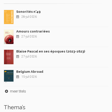
Sonorités n°49
28-jul-2026
Amours contrariées
27-jul-2026
Blaise Pascal en ses époques (2023-1623)
27-jul-2026
Belgium Abroad
15-jul-2026
meer titels
Thema’s