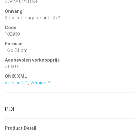
9782390291534
Omvang
Absolute page count : 273
Code
102960
Formaat
16 x 24 cm
Aanbevolen verkoopprijs
21,50 €
ONIX XML
Version 2.1
,
Version 3
PDF
Product Detail
1