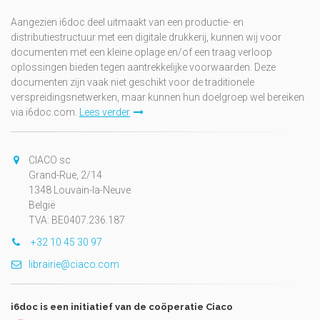
Aangezien i6doc deel uitmaakt van een productie- en
distributiestructuur met een digitale drukkerij, kunnen wij voor
documenten met een kleine oplage en/of een traag verloop
oplossingen bieden tegen aantrekkelijke voorwaarden. Deze
documenten zijn vaak niet geschikt voor de traditionele
verspreidingsnetwerken, maar kunnen hun doelgroep wel bereiken
via i6doc.com.
Lees verder
CIACO sc
Grand-Rue, 2/14
1348 Louvain-la-Neuve
België
TVA: BE0407.236.187
+32 10 45 30 97
librairie@ciaco.com
i6doc is een initiatief van de coöperatie Ciaco