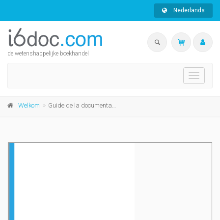
Nederlands
de wetenshappelijke boekhandel
Toggle
navigati
Welkom
Guide de la documentation bibliographique en linguistique générale et française