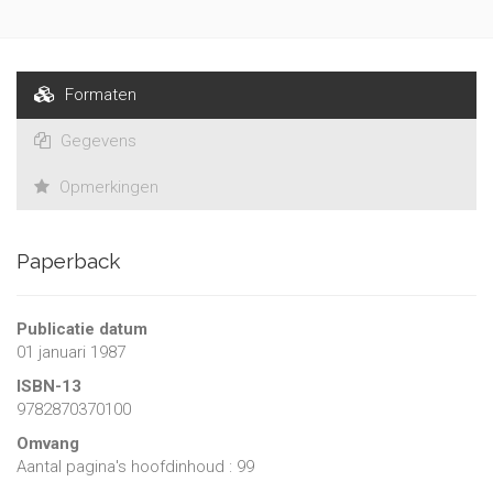
Formaten
Gegevens
Opmerkingen
Paperback
Publicatie datum
01 januari 1987
ISBN-13
9782870370100
Omvang
Aantal pagina's hoofdinhoud : 99