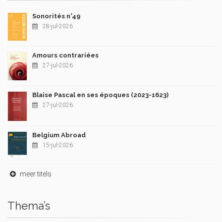
Sonorités n°49
28-jul-2026
Amours contrariées
27-jul-2026
Blaise Pascal en ses époques (2023-1623)
27-jul-2026
Belgium Abroad
15-jul-2026
meer titels
Thema’s