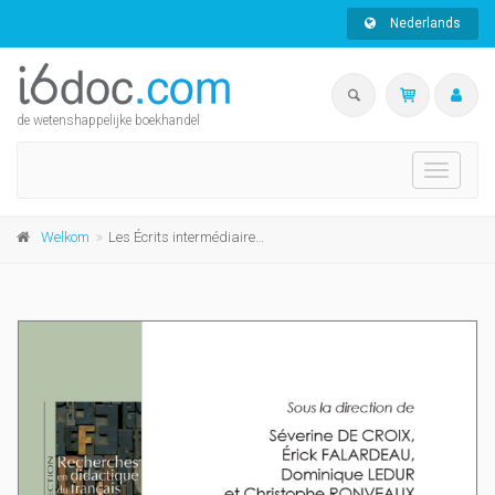
Nederlands
de wetenshappelijke boekhandel
Toggle
navigati
Welkom
Les Écrits intermédiaires partagés