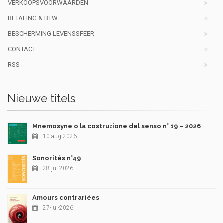
VERKOOPSVOORWAARDEN
BETALING & BTW
BESCHERMING LEVENSSFEER
CONTACT
RSS
Nieuwe titels
Mnemosyne o la costruzione del senso n° 19 – 2026
10-aug-2026
Sonorités n°49
28-jul-2026
Amours contrariées
27-jul-2026