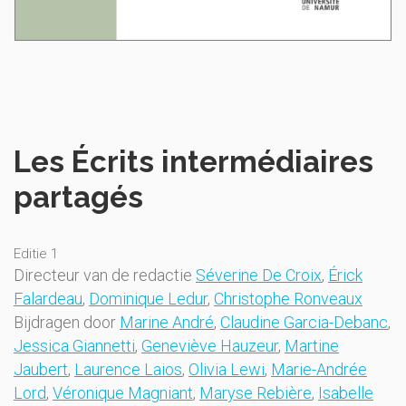
Les Écrits intermédiaires
partagés
Editie 1
Directeur van de redactie
Séverine De Croix
,
Érick
Falardeau
,
Dominique Ledur
,
Christophe Ronveaux
Bijdragen door
Marine André
,
Claudine Garcia-Debanc
,
Jessica Giannetti
,
Geneviève Hauzeur
,
Martine
Jaubert
,
Laurence Laios
,
Olivia Lewi
,
Marie-Andrée
Lord
,
Véronique Magniant
,
Maryse Rebière
,
Isabelle