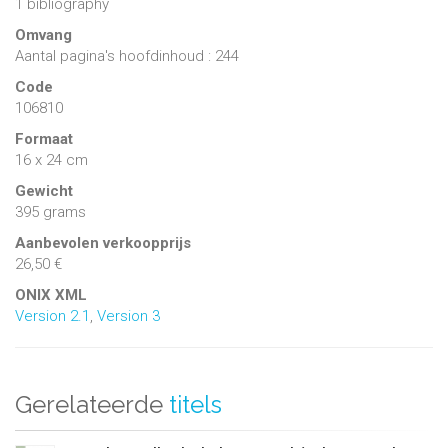
1 bibliography
Omvang
Aantal pagina's hoofdinhoud : 244
Code
106810
Formaat
16 x 24 cm
Gewicht
395 grams
Aanbevolen verkoopprijs
26,50 €
ONIX XML
Version 2.1
,
Version 3
Gerelateerde
titels