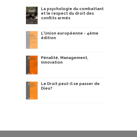
La psychologie du combattant
et le respect du droit des
conflits armés
L'Union européenne - 4ème
édition
Pénalité, Management,
Innovation
Le Droit peut-il se passer de
Dieu?