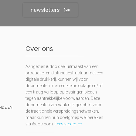
newsletters
Over ons
Aangezien i6doc deel uitmaakt van een
productie- en distributiestructuur met een
digitale drukkerij, kunnen wij voor
documenten met een kleine oplage en/of
een traag verloop oplossingen bieden
tegen aantrekkelijke voorwaarden. Deze
documenten zijn vaak niet geschikt voor
UNDE EN
de traditionele verspreidingsnetwerken,
maar kunnen hun doelgroep wel bereiken
via i6doc.com.
Lees verder