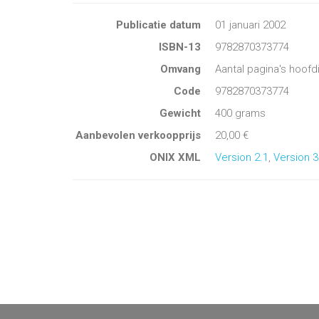
Publicatie datum
01 januari 2002
ISBN-13
9782870373774
Omvang
Aantal pagina's hoofd
Code
9782870373774
Gewicht
400 grams
Aanbevolen verkoopprijs
20,00 €
ONIX XML
Version 2.1
,
Version 3