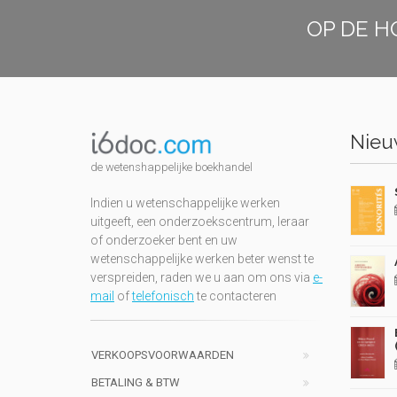
OP DE H
Nieuw
de wetenshappelijke boekhandel
Indien u wetenschappelijke werken
uitgeeft, een onderzoekscentrum, leraar
of onderzoeker bent en uw
wetenschappelijke werken beter wenst te
verspreiden, raden we u aan om ons via
e-
mail
of
telefonisch
te contacteren
VERKOOPSVOORWAARDEN
BETALING & BTW