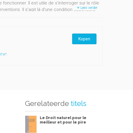
fonctionner. Il est utile de s'interroger sur le rôle
Lees verder
rventions. Il s'agit là d'une condition essentielle
 institutions des pays flamands, picards et wallons,
ui ont été organisées à Namur du 24 au 27 mai 2001,
Kopen
 BTW
".
 spécialistes de l'histoire du droit, centrées sur
lieu du XIXe siècle. Ces études traitent de la
seil de Flandre et des greffiers dans la justice
 justice sont également abordés, comme la pratique
gique.
Gerelateerde
titels
Le Droit naturel pour le
meilleur et pour le pire