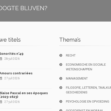
OOGTE BLIJVEN?
e titels
Thema’s
Sonorités n°49
RECHT
28-jul-2026
ECONOMISCHE EN SOCIALE
WETENSCHAPPEN
Amours contrariées
27-jul-2026
MANAGEMENT
FILOSOFIE, LETTEREN, TAALK
GESCHIEDENIS
Blaise Pascal en ses époques
(2023-1623)
PSYCHOLOGIE EN OPVOEDING
27-jul-2026
GODSDIENST EN MORAAL