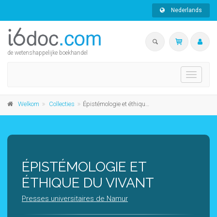
Nederlands
de wetenshappelijke boekhandel
Toggle
navigati
Welkom
Collecties
Épistémologie et éthique du vivant
ÉPISTÉMOLOGIE ET
ÉTHIQUE DU VIVANT
Presses universitaires de Namur