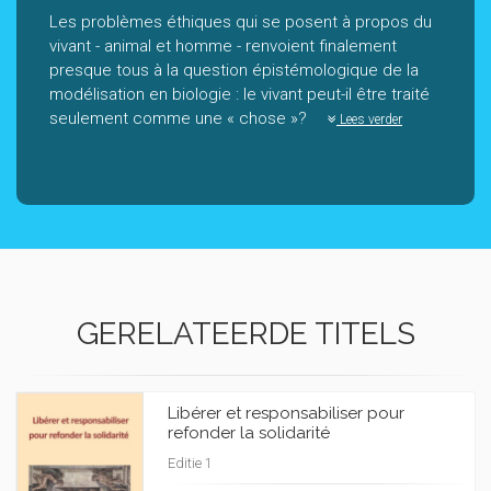
Les problèmes éthiques qui se posent à propos du
vivant - animal et homme - renvoient finalement
presque tous à la question épistémologique de la
modélisation en biologie : le vivant peut-il être traité
seulement comme une « chose »?
Lees verder
GERELATEERDE TITELS
Libérer et responsabiliser pour
refonder la solidarité
Editie 1