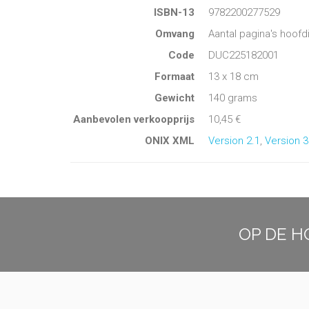
ISBN-13
9782200277529
Omvang
Aantal pagina's hoofd
Code
DUC225182001
Formaat
13 x 18 cm
Gewicht
140 grams
Aanbevolen verkoopprijs
10,45 €
ONIX XML
Version 2.1
,
Version 3
OP DE H