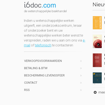
Nieuw
de wetenshappelijke boekhandel
Indien u wetenschappelijke werken
uitgeeft, een onderzoekscentrum, leraar
of onderzoeker bent en uw
wetenschappelijke werken beter wenst te
verspreiden, raden we u aan om ons via
e-
mail
of
telefonisch
te contacteren
VERKOOPSVOORWAARDEN
BETALING & BTW
BESCHERMING LEVENSSFEER
CONTACT
RSS
meer 