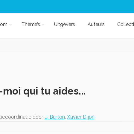
kom
Thema’s
Uitgevers
Auteurs
Collect
-moi qui tu aides...
iecoördinatie door
J. Burton
,
Xavier Dijon