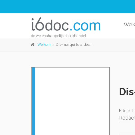
Wel
de wetenshappelijke boekhandel
Welkom
Dis-moi qui tu aides...
Dis
Editie 1
Redact