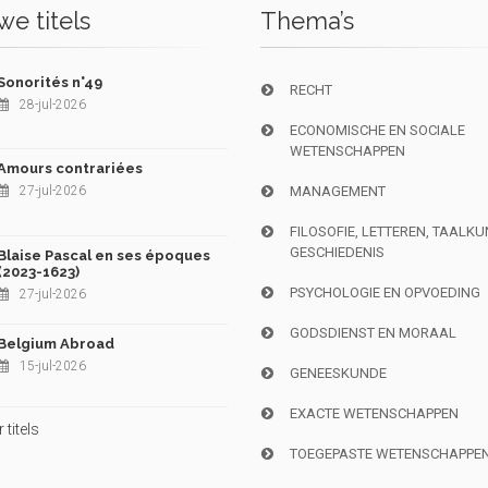
e titels
Thema’s
Sonorités n°49
RECHT
28-jul-2026
ECONOMISCHE EN SOCIALE
WETENSCHAPPEN
Amours contrariées
27-jul-2026
MANAGEMENT
FILOSOFIE, LETTEREN, TAALK
GESCHIEDENIS
Blaise Pascal en ses époques
(2023-1623)
PSYCHOLOGIE EN OPVOEDING
27-jul-2026
GODSDIENST EN MORAAL
Belgium Abroad
15-jul-2026
GENEESKUNDE
EXACTE WETENSCHAPPEN
titels
TOEGEPASTE WETENSCHAPPE