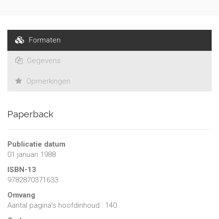
Formaten
Gegevens
Opmerkingen
Paperback
Publicatie datum
01 januari 1988
ISBN-13
9782870371633
Omvang
Aantal pagina's hoofdinhoud : 140