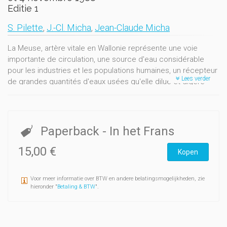
Editie 1
S. Pilette
,
J.-Cl. Micha
,
Jean-Claude Micha
La Meuse, artère vitale en Wallonie représente une voie
importante de circulation, une source d'eau considérable
pour les industries et les populations humaines, un récepteur
Lees verder
de grandes quantités d'eaux usées qu'elle dilue et digère
avec plus ou moins de facilité, enfin un milieu - encore -
accueillant pour les loisirs;Toutefois la situation devient
alarmante: ce colloque vise à confronter les différents
utilisateurs de la Meuse aux écologiestes scientifiques pour
Paperback
- In het Frans
qu'ils réfléchissent ensemble à une gestion plus globale,
intégrant la protection de cet écosystème à
15,00 €
Kopen
sondéveloppement économique et récréatif.
Voor meer informatie over BTW en andere belatingsmogelijkheden, zie
hieronder "
Betaling & BTW
".