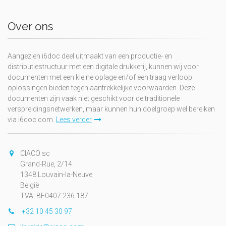
Over ons
Aangezien i6doc deel uitmaakt van een productie- en
distributiestructuur met een digitale drukkerij, kunnen wij voor
documenten met een kleine oplage en/of een traag verloop
oplossingen bieden tegen aantrekkelijke voorwaarden. Deze
documenten zijn vaak niet geschikt voor de traditionele
verspreidingsnetwerken, maar kunnen hun doelgroep wel bereiken
via i6doc.com.
Lees verder
CIACO sc
Grand-Rue, 2/14
1348 Louvain-la-Neuve
België
TVA: BE0407.236.187
+32 10 45 30 97