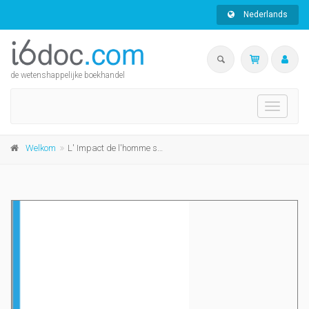
Nederlands
de wetenshappelijke boekhandel
Toggle
navigati
Welkom
L' Impact de l'homme sur l'écosystème Meuse