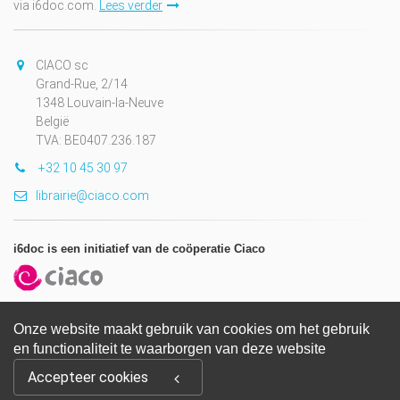
via i6doc.com.
Lees verder
CIACO sc
Grand-Rue, 2/14
1348 Louvain-la-Neuve
België
TVA: BE0407.236.187
+32 10 45 30 97
librairie@ciaco.com
i6doc is een initiatief van de coöperatie Ciaco
Onze website maakt gebruik van cookies om het gebruik
en functionaliteit te waarborgen van deze website
Copyright © 2026, i6doc. Powered by
GiantChair
. All Rights
Accepteer cookies
Reserved