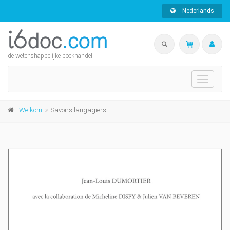
Nederlands
de wetenshappelijke boekhandel
Toggle
navigat
Welkom
Savoirs langagiers