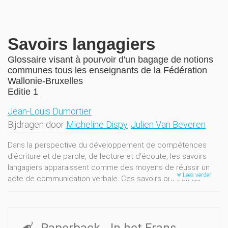
Savoirs langagiers
Glossaire visant à pourvoir d'un bagage de notions
communes tous les enseignants de la Fédération
Wallonie-Bruxelles
Editie 1
Jean-Louis Dumortier
Bijdragen door
Micheline Dispy
,
Julien Van Beveren
Dans la perspective du développement de compétences
d'écriture et de parole, de lecture et d’écoute, les savoirs
langagiers apparaissent comme des moyens de réussir un
Lees verder
acte de communication verbale. Ces savoirs ont trait au
discours, compris en tant que trace de l’acte de
communication. Y sont repérables des facteurs potentiels du
succès ou de l’insuccès, que l’on peut cerner dans la
dimension du texte, dans celle de la phrase ou dans celle du