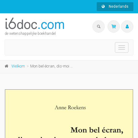
Nederlands
de wetenshappelijke boekhandel
Toggle
navigati
Welkom
Mon bel écran, dis-moi qui est encore belge...