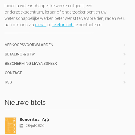
Indien u wetenschappelijke werken uitgeeft, een
onderzoekscentrum, leraar of onderzoeker bent en uw
wetenschappelijke werken beter wenst te verspreiden, raden we u
aan om ons via
e-mail
of
telefonisch
te contacteren
VERKOOPSVOORWAARDEN
BETALING & BTW
BESCHERMING LEVENSSFEER
CONTACT
RSS
Nieuwe titels
Sonorités n°49
28-jul-2026