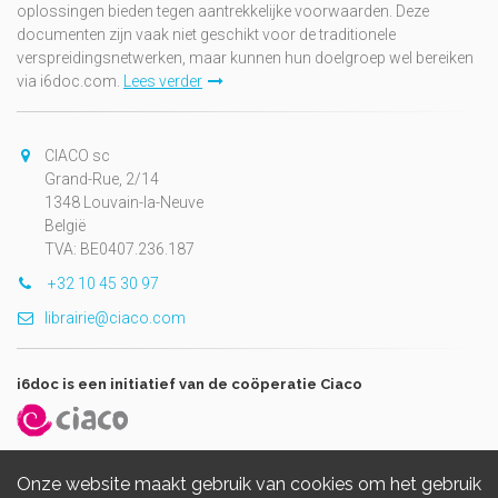
oplossingen bieden tegen aantrekkelijke voorwaarden. Deze
documenten zijn vaak niet geschikt voor de traditionele
verspreidingsnetwerken, maar kunnen hun doelgroep wel bereiken
via i6doc.com.
Lees verder
CIACO sc
Grand-Rue, 2/14
1348 Louvain-la-Neuve
België
TVA: BE0407.236.187
+32 10 45 30 97
librairie@ciaco.com
i6doc is een initiatief van de coöperatie Ciaco
Onze website maakt gebruik van cookies om het gebruik