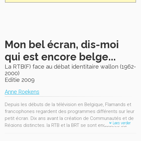
Mon bel écran, dis-moi
qui est encore belge...
La RTB(F) face au débat identitaire wallon (1962-
2000)
Editie 2009
Anne Roekens
Depuis les débuts de la télévision en Belgique, Flamands et
francophones regardent des programmes différents sur leur
petit écran. Dix ans avant la création de Communautés et de
Lees verder
Régions distinctes, la RTB et la BRT se sont engagées sur
des voies différentes et ont sans nul doute contribué à
creuser le fossé culturel entre les deux principales