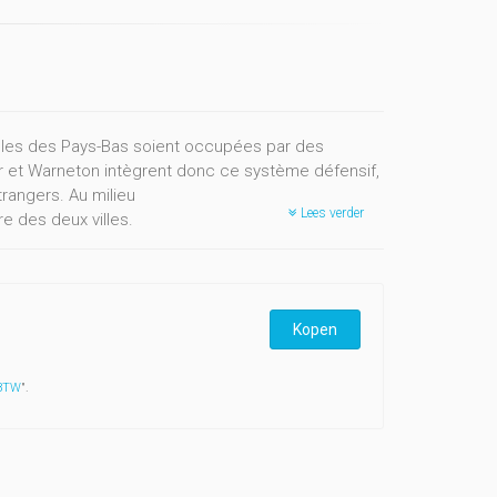
 villes des Pays-Bas soient occupées par des
mur et Warneton intègrent donc ce système défensif,
trangers. Au milieu
Lees verder
re des deux villes.
 constante évolution. Le territoire est partagé
objet de tensions. À l’approche du confit,
tre dans un processus de résilience,
elui-ci peut alors remplir les nouvelles fonctions
Kopen
nt de Warneton et de Namur, et montre comment une
 BTW
".