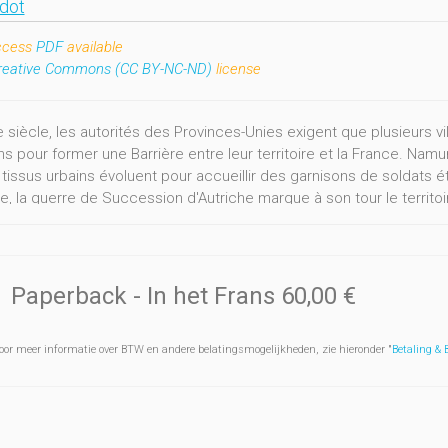
adot
ccess
PDF
available
reative Commons (CC BY-NC-ND)
license
Ie siècle, les autorités des Provinces-Unies exigent que plusieurs
ns pour former une Barrière entre leur territoire et la France. Na
 tissus urbains évoluent pour accueillir des garnisons de soldats é
e, la guerre de Succession d'Autriche marque à son tour le territoi
tude envisage chacune de ces deux cités comme un écosystème en
ensemble des communautés qui occupent la ville, et devient ainsi l’
bre qui s’était installé entre les acteurs urbains évolue : la ville en
el elle intègre des changements qui transforment le tissu urbain. C
Paperback
- In het Frans
60,00 €
 sont assignées par les nouveaux venus.
pproche environnementale de l’histoire revisite le développeme
oor meer informatie over BTW en andere belatingsmogelijkheden, zie hieronder "
Betaling &
ation majeure affecte le paysage urbain.