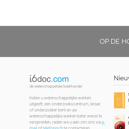
OP DE H
Nieuw
de wetenshappelijke boekhandel
Indien u wetenschappelijke werken
uitgeeft, een onderzoekscentrum, leraar
of onderzoeker bent en uw
wetenschappelijke werken beter wenst te
verspreiden, raden we u aan om ons via
e-
mail
of
telefonisch
te contacteren