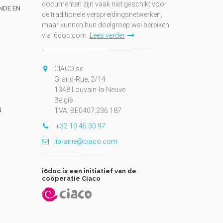
documenten zijn vaak niet geschikt voor
UNDE EN
de traditionele verspreidingsnetwerken,
maar kunnen hun doelgroep wel bereiken
via i6doc.com.
Lees verder
CIACO sc
Grand-Rue, 2/14
1348 Louvain-la-Neuve
België
N
TVA: BE0407.236.187
+32 10 45 30 97
librairie@ciaco.com
i6doc is een initiatief van de
coöperatie Ciaco