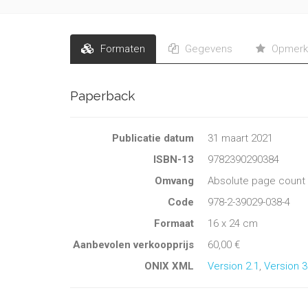
Formaten
Gegevens
Opmerk
Paperback
Publicatie datum
31 maart 2021
ISBN-13
9782390290384
Omvang
Absolute page count 
Code
978-2-39029-038-4
Formaat
16 x 24 cm
Aanbevolen verkoopprijs
60,00 €
ONIX XML
Version 2.1
,
Version 3