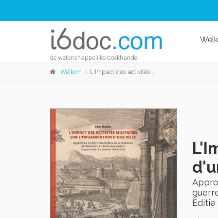
Wel
de wetenshappelijke boekhandel
Welkom
L'Impact des activités militaires sur l'organisation d'une ville
L'I
d'u
Approc
guerre
Editie 