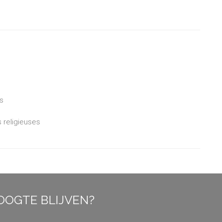
s
s religieuses
OOGTE BLIJVEN?