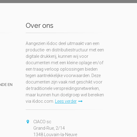
Over ons
Aangezien i6doc deel uitmaakt van een
productie- en distributiestructuur met een
digitale drukkerij, kunnen wij voor
documenten met een kleine oplage en/of
een traag verloop oplossingen bieden
tegen aantrekkelijke voorwaarden. Deze
documenten zijn vaak niet geschikt voor
UNDE EN
de traditionele verspreidingsnetwerken,
maar kunnen hun doelgroep wel bereiken
via i6doc.com.
Lees verder
CIACO sc
Grand-Rue, 2/14
1348 Louvain-la-Neuve