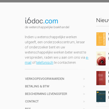
Nieuw
de wetenshappelijke boekhandel
Indien u wetenschappelijke werken
uitgeeft, een onderzoekscentrum, leraar
of onderzoeker bent en uw
wetenschappelijke werken beter wenst te
verspreiden, raden we u aan om ons via
e-
mail
of
telefonisch
te contacteren
VERKOOPSVOORWAARDEN
BETALING & BTW
BESCHERMING LEVENSSFEER
CONTACT
RSS