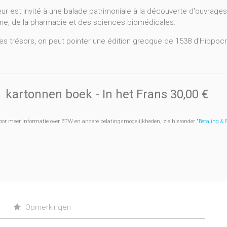
eur est invité à une balade patrimoniale à la découverte d'ouvrage
e, de la pharmacie et des sciences biomédicales.
es trésors, on peut pointer une édition grecque de 1538 d'Hippoc
coride, deux atlas d’anatomie à feuillets mobiles, de très beaux 
aphie variée et grâce aux commentaires rédigés pour la plupart 
 pourra notamment se rendre compte des progrès considérables qu
kartonnen boek
- In het Frans
30,00 €
 livre richement illustré, pour toute personne désireuse de s’infor
oor meer informatie over BTW en andere belatingsmogelijkheden, zie hieronder "
Betaling &
logue, complément à l’exposition
Quand la médecine rencontre son
ruit d’une collaboration entre la Bibliothèque Universitaire Moretu
sité de Namur.
Opmerkingen