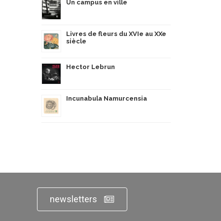
Un campus en ville
Livres de fleurs du XVIe au XXe
siècle
Hector Lebrun
Incunabula Namurcensia
newsletters