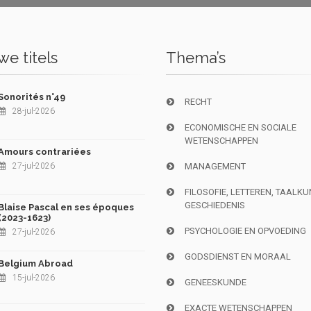
e titels
Thema’s
Sonorités n°49
RECHT
28-jul-2026
ECONOMISCHE EN SOCIALE
WETENSCHAPPEN
Amours contrariées
27-jul-2026
MANAGEMENT
FILOSOFIE, LETTEREN, TAALK
GESCHIEDENIS
Blaise Pascal en ses époques
(2023-1623)
PSYCHOLOGIE EN OPVOEDING
27-jul-2026
GODSDIENST EN MORAAL
Belgium Abroad
15-jul-2026
GENEESKUNDE
EXACTE WETENSCHAPPEN