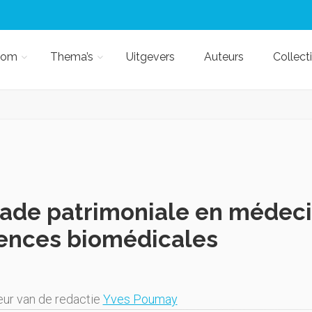
kom
Thema’s
Uitgevers
Auteurs
Collect
ade patrimoniale en médeci
ences biomédicales
eur van de redactie
Yves Poumay