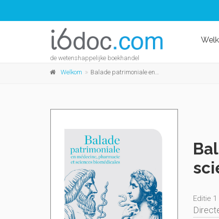
Wel
de wetenshappelijke boekhandel
Welkom
Balade patrimoniale en médecine, pharmacie et sciences biomédicales
Bal
sci
Editie 1
Direct