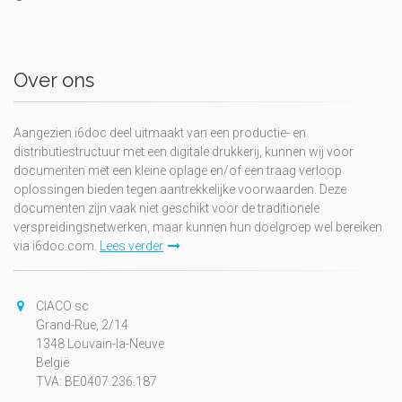
Over ons
Aangezien i6doc deel uitmaakt van een productie- en
distributiestructuur met een digitale drukkerij, kunnen wij voor
documenten met een kleine oplage en/of een traag verloop
oplossingen bieden tegen aantrekkelijke voorwaarden. Deze
documenten zijn vaak niet geschikt voor de traditionele
verspreidingsnetwerken, maar kunnen hun doelgroep wel bereiken
via i6doc.com.
Lees verder
CIACO sc
Grand-Rue, 2/14
1348 Louvain-la-Neuve
België
TVA: BE0407.236.187