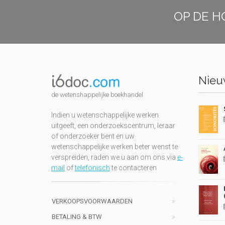
OP DE H
Nieuw
de wetenshappelijke boekhandel
Indien u wetenschappelijke werken
uitgeeft, een onderzoekscentrum, leraar
of onderzoeker bent en uw
wetenschappelijke werken beter wenst te
verspreiden, raden we u aan om ons via
e-
mail
of
telefonisch
te contacteren
VERKOOPSVOORWAARDEN
BETALING & BTW