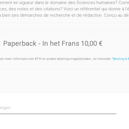
ement en vigueur dans le domaine des Sciences humaines? Commen
es, des notes et des citations? Voici un référentiel qui donne à l’
 bien ses démarches de recherche et de rédaction. Conçu au dépar
 romanes, ce référentiel donne des clés qui sont transférables dan
vail de plus large envergure. Il peut être parcouru linéairement ou 
ra de repérer aisément la rubrique correspondant à la question qu
Paperback
- In het Frans
10,00 €
oor meer informatie over BTW en andere belatingsmogelijkheden, zie hieronder "
Betaling &
ingen