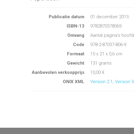
Publicatie datum
01 december 2013
ISBN-13
9782870378069
Omvang
Aantal pagina's hoofd
Code
978-2-87037-806-9
Formaat
15 x 21 x 0,6 cm
Gewicht
131 grams
Aanbevolen verkoopprijs
10,00 €
ONIX XML
Version 2.1
,
Version 3