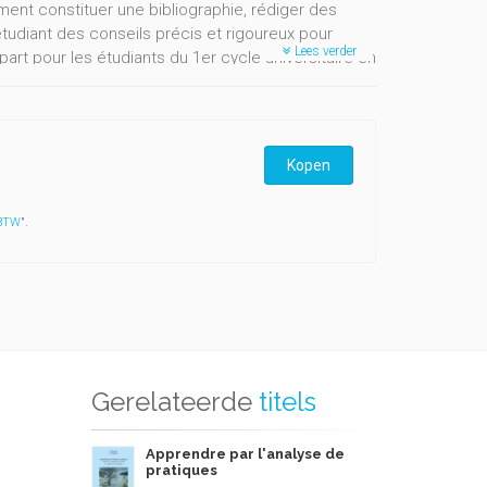
t constituer une bibliographie, rédiger des
étudiant des conseils précis et rigoureux pour
Lees verder
t pour les étudiants du 1er cycle universitaire en
s d’autres domaines ainsi que pour la réalisation
consulté à partir de la table des matières qui
e l’on se pose.
Kopen
 BTW
".
Gerelateerde
titels
Apprendre par l'analyse de
pratiques