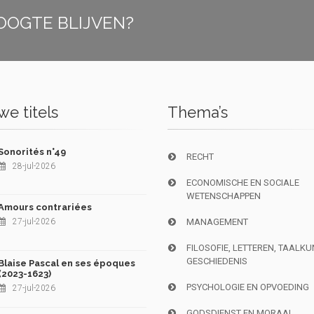
OOGTE BLIJVEN?
e titels
Thema’s
Sonorités n°49
RECHT
28-jul-2026
ECONOMISCHE EN SOCIALE
WETENSCHAPPEN
Amours contrariées
27-jul-2026
MANAGEMENT
FILOSOFIE, LETTEREN, TAALK
GESCHIEDENIS
Blaise Pascal en ses époques
(2023-1623)
PSYCHOLOGIE EN OPVOEDING
27-jul-2026
GODSDIENST EN MORAAL