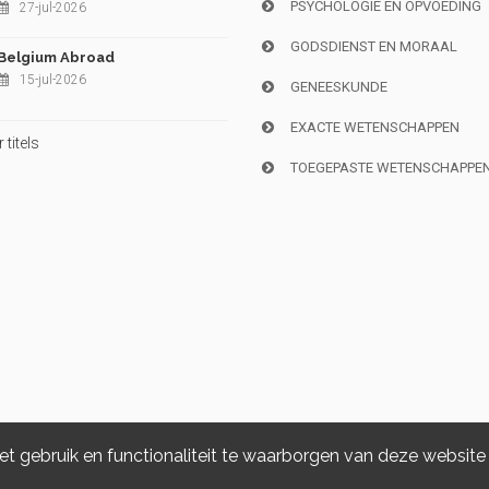
PSYCHOLOGIE EN OPVOEDING
27-jul-2026
GODSDIENST EN MORAAL
Belgium Abroad
15-jul-2026
GENEESKUNDE
EXACTE WETENSCHAPPEN
titels
TOEGEPASTE WETENSCHAPPE
 gebruik en functionaliteit te waarborgen van deze website
Copyright © 2026, i6doc. Powered by
GiantChair
. All Rights Reserved