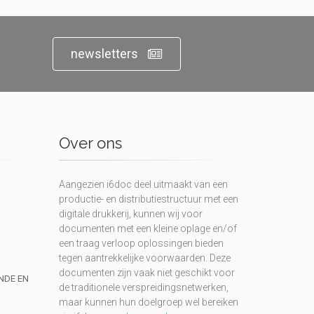
newsletters
Over ons
Aangezien i6doc deel uitmaakt van een
productie- en distributiestructuur met een
digitale drukkerij, kunnen wij voor
documenten met een kleine oplage en/of
een traag verloop oplossingen bieden
tegen aantrekkelijke voorwaarden. Deze
documenten zijn vaak niet geschikt voor
UNDE EN
de traditionele verspreidingsnetwerken,
maar kunnen hun doelgroep wel bereiken