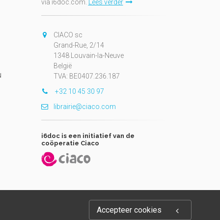
via i6doc.com.
Lees verder
CIACO sc
Grand-Rue, 2/14
1348 Louvain-la-Neuve
België
N
TVA: BE0407.236.187
+32 10 45 30 97
librairie@ciaco.com
i6doc is een initiatief van de
coöperatie Ciaco
Accepteer cookies