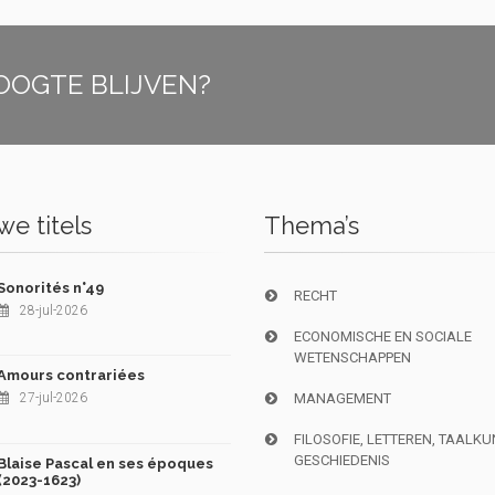
OOGTE BLIJVEN?
e titels
Thema’s
Sonorités n°49
RECHT
28-jul-2026
ECONOMISCHE EN SOCIALE
WETENSCHAPPEN
Amours contrariées
27-jul-2026
MANAGEMENT
FILOSOFIE, LETTEREN, TAALK
GESCHIEDENIS
Blaise Pascal en ses époques
(2023-1623)