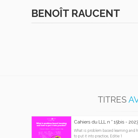
BENOÎT RAUCENT
TITRES
AV
Cahiers du LLL n ° 15bis - 202
What is problem based learning and 
to put it into practice, Editie 1