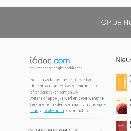
OP DE H
Nieuw
de wetenshappelijke boekhandel
Indien u wetenschappelijke werken
uitgeeft, een onderzoekscentrum, leraar
of onderzoeker bent en uw
wetenschappelijke werken beter wenst te
verspreiden, raden we u aan om ons via
e-
mail
of
telefonisch
te contacteren
VERKOOPSVOORWAARDEN