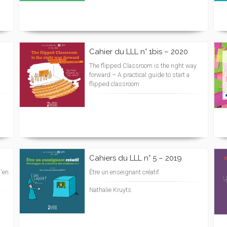
Cahier du LLL n° 1bis – 2020
The flipped Classroom is the right way
forward – A practical guide to start a
flipped classroom
Cahiers du LLL n° 5 – 2019
'en
Être un enseignant créatif
Nathalie Kruyts