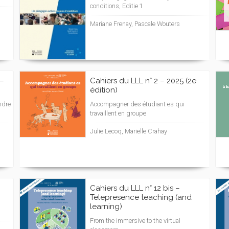
conditions, Editie 1
Mariane Frenay, Pascale Wouters
 –
Cahiers du LLL n° 2 – 2025 (2e
édition)
ndre
Accompagner des étudiant·es qui
travaillent en groupe
Julie Lecoq, Marielle Crahay
Cahiers du LLL n° 12 bis –
Telepresence teaching (and
learning)
From the immersive to the virtual