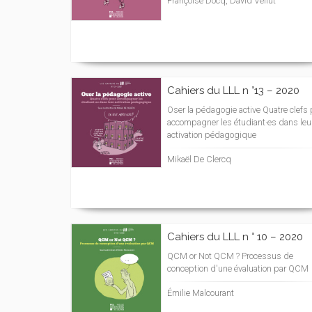
Françoise Docq, David Vellut
Cahiers du LLL n °13 – 2020
Oser la pédagogie active Quatre clefs
accompagner les étudiant·es dans leu
activation pédagogique
Mikaël De Clercq
Cahiers du LLL n ° 10 – 2020
QCM or Not QCM ? Processus de
conception d'une évaluation par QCM
Émilie Malcourant