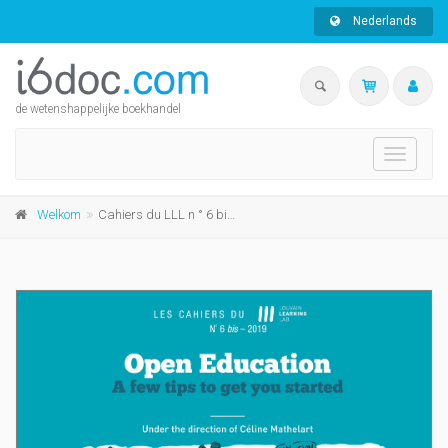
Nederlands
de wetenshappelijke boekhandel
Toggle
navigati
Welkom
Cahiers du LLL n ° 6 bis – 2020