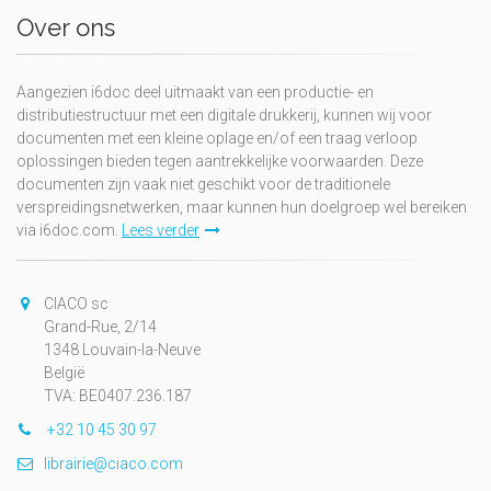
Over ons
Aangezien i6doc deel uitmaakt van een productie- en
distributiestructuur met een digitale drukkerij, kunnen wij voor
documenten met een kleine oplage en/of een traag verloop
oplossingen bieden tegen aantrekkelijke voorwaarden. Deze
documenten zijn vaak niet geschikt voor de traditionele
verspreidingsnetwerken, maar kunnen hun doelgroep wel bereiken
via i6doc.com.
Lees verder
CIACO sc
Grand-Rue, 2/14
1348 Louvain-la-Neuve
België
TVA: BE0407.236.187
+32 10 45 30 97
librairie@ciaco.com