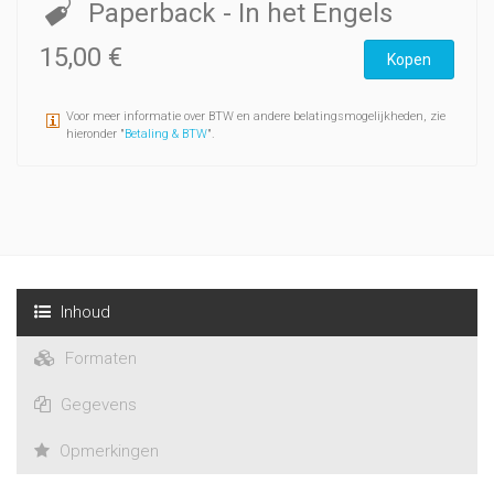
Paperback
- In het Engels
15,00 €
Kopen
Voor meer informatie over BTW en andere belatingsmogelijkheden, zie
hieronder "
Betaling & BTW
".
Inhoud
Formaten
Gegevens
Opmerkingen