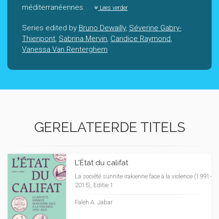
méditerranéennes.
Lees verder
Series edited by
Bruno Dewailly
,
Séverine Gabry-
Thienpont
,
Sabrina Mervin
,
Candice Raymond
,
Vanessa Van Renterghem
GERELATEERDE TITELS
L'État du califat
La société sunnite irakienne face à la violence (1991-
2015), Editie 1
Faleh A. Jabar