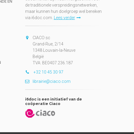
UNDE EN
de traditionele verspreidingsnetwerken,
maar kunnen hun doelgroep wel bereiken
via i6doc.com.
Lees verder
CIACO sc
Grand-Rue, 2/14
1348 Louvain-la-Neuve
België
N
TVA: BE0407.236.187
+32 10 45 30 97
librairie@ciaco.com
i6doc is een initiatief van de
coöperatie Ciaco