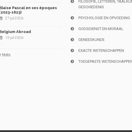
FILOSOFIE, LETTEREN, TAALK
GESCHIEDENIS
Blaise Pascal en ses époques
(2023-1623)
PSYCHOLOGIE EN OPVOEDING
27-jul-2026
GODSDIENST EN MORAAL
Belgium Abroad
15-jul-2026
GENEESKUNDE
EXACTE WETENSCHAPPEN
titels
TOEGEPASTE WETENSCHAPPE