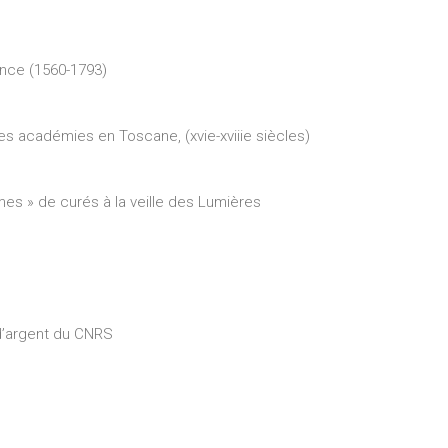
ance (1560-1793)
es académies en Toscane, (xvie-xviiie siècles)
es » de curés à la veille des Lumières
 d’argent du CNRS