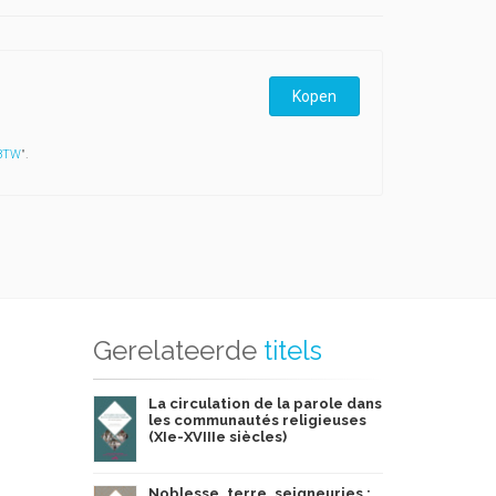
Kopen
 BTW
".
Gerelateerde
titels
La circulation de la parole dans
les communautés religieuses
(XIe-XVIIIe siècles)
Noblesse, terre, seigneuries :