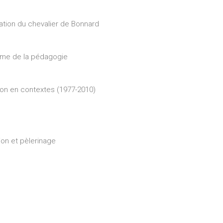
ation du chevalier de Bonnard
sme de la pédagogie
tion en contextes (1977-2010)
ion et pèlerinage