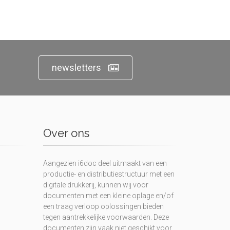
newsletters
Over ons
Aangezien i6doc deel uitmaakt van een
productie- en distributiestructuur met een
digitale drukkerij, kunnen wij voor
documenten met een kleine oplage en/of
een traag verloop oplossingen bieden
tegen aantrekkelijke voorwaarden. Deze
documenten zijn vaak niet geschikt voor