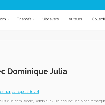
kom
Thema’s
Uitgevers
Auteurs
Collect
c Dominique Julia
outier
,
Jacques Revel
plus d'un demi-siècle, Dominique Julia occupe une place remarqu