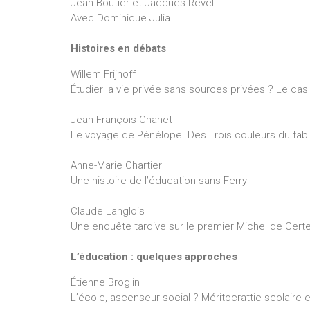
Jean Boutier et Jacques Revel
Avec Dominique Julia
Histoires en débats
Willem Frijhoff
Étudier la vie privée sans sources privées ? Le ca
Jean-François Chanet
Le voyage de Pénélope. Des Trois couleurs du table
Anne-Marie Chartier
Une histoire de l’éducation sans Ferry
Claude Langlois
Une enquête tardive sur le premier Michel de Cert
L’éducation : quelques approches
Étienne Broglin
L’école, ascenseur social ? Méritocrattie scolaire e