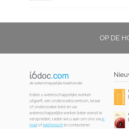
OP DE H
Nieuw
de wetenshappelijke boekhandel
Indien u wetenschappelijke werken
uitgeeft, een onderzoekscentrum, leraar
of onderzoeker bent en uw
wetenschappelijke werken beter wenst te
verspreiden, raden we u aan om ons via
e-
mail
of
telefonisch
te contacteren