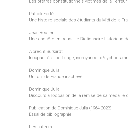
Les prêtres constitutionnels victimes de la Terreur
Patrick Ferté
Une histoire sociale des étudiants du Midi de la Fr
Jean Boutier
Une enquête en cours : le Dictionnaire historique d
Albrecht Burkardt
Incapacités, libertinage, incroyance. «Psychodramm
Dominique Julia
Un tour de France inachevé
Dominique Julia
Discours à l’occasion de la remise de sa médaille
Publication de Dominique Julia (1964-2023).
Essai de bibliographie
Les auteurs