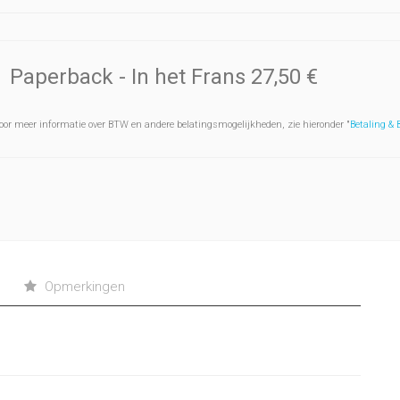
Paperback
- In het Frans
27,50 €
oor meer informatie over BTW en andere belatingsmogelijkheden, zie hieronder "
Betaling &
Opmerkingen