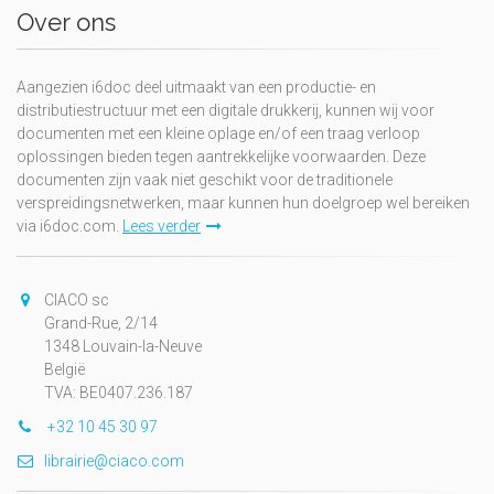
Over ons
Aangezien i6doc deel uitmaakt van een productie- en
distributiestructuur met een digitale drukkerij, kunnen wij voor
documenten met een kleine oplage en/of een traag verloop
oplossingen bieden tegen aantrekkelijke voorwaarden. Deze
documenten zijn vaak niet geschikt voor de traditionele
verspreidingsnetwerken, maar kunnen hun doelgroep wel bereiken
via i6doc.com.
Lees verder
CIACO sc
Grand-Rue, 2/14
1348 Louvain-la-Neuve
België
TVA: BE0407.236.187
+32 10 45 30 97
librairie@ciaco.com