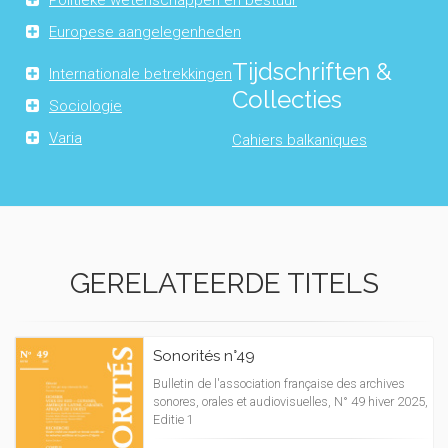
Politieke wetenschappen en bestuur
Europese aangelegenheden
Tijdschriften &
Internationale betrekkingen
Collecties
Sociologie
Varia
Cahiers balkaniques
GERELATEERDE TITELS
Sonorités n°49
Bulletin de l'association française des archives
sonores, orales et audiovisuelles, N° 49 hiver 2025,
Editie 1