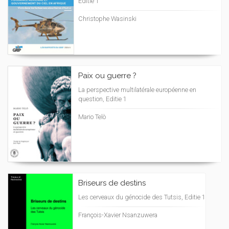
Editie 1
Christophe Wasinski
Paix ou guerre ?
La perspective multilatérale européenne en
question, Editie 1
Mario Telò
Briseurs de destins
Les cerveaux du génocide des Tutsis, Editie 1
François-Xavier Nsanzuwera