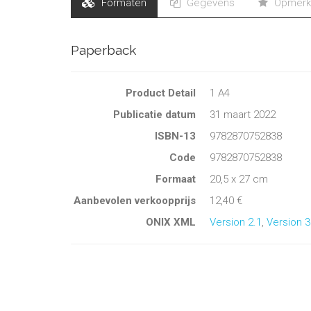
Formaten
Gegevens
Opmerk
Paperback
Product Detail
1 A4
Publicatie datum
31 maart 2022
ISBN-13
9782870752838
Code
9782870752838
Formaat
20,5 x 27 cm
Aanbevolen verkoopprijs
12,40 €
ONIX XML
Version 2.1
,
Version 3