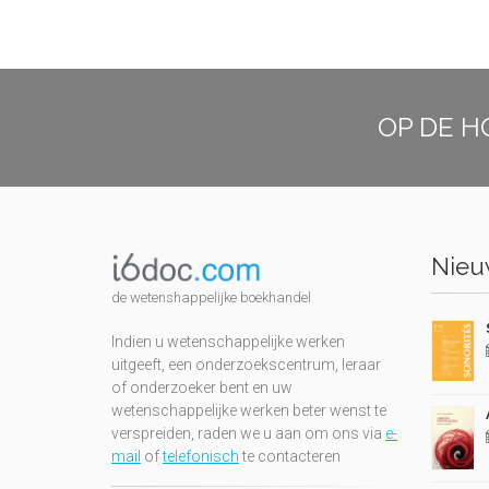
OP DE H
Nieuw
de wetenshappelijke boekhandel
Indien u wetenschappelijke werken
uitgeeft, een onderzoekscentrum, leraar
of onderzoeker bent en uw
wetenschappelijke werken beter wenst te
verspreiden, raden we u aan om ons via
e-
mail
of
telefonisch
te contacteren