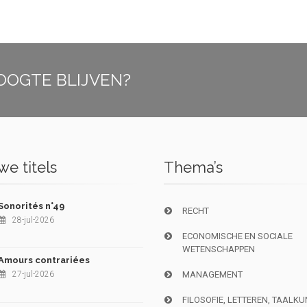
OOGTE BLIJVEN?
e titels
Thema’s
Sonorités n°49
RECHT
28-jul-2026
ECONOMISCHE EN SOCIALE
WETENSCHAPPEN
Amours contrariées
27-jul-2026
MANAGEMENT
FILOSOFIE, LETTEREN, TAALK