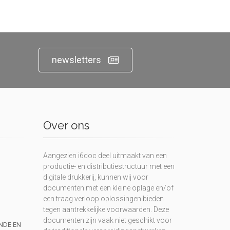
newsletters
Over ons
Aangezien i6doc deel uitmaakt van een
productie- en distributiestructuur met een
digitale drukkerij, kunnen wij voor
documenten met een kleine oplage en/of
een traag verloop oplossingen bieden
tegen aantrekkelijke voorwaarden. Deze
documenten zijn vaak niet geschikt voor
UNDE EN