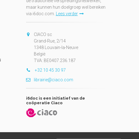
de traditionele verspreidingsnetwerken,
maar kunnen hun doelgroep wel bereiken
via i6doc.com.
Lees verder
CIACO sc
Grand-Rue, 2/14
1348 Louvain-la-Neuve
België
N
TVA: BE0407.236.187
+32 10 45 30 97
librairie@ciaco.com
i6doc is een initiatief van de
coöperatie Ciaco