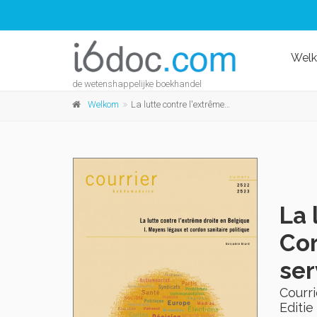
Wel
de wetenshappelijke boekhandel
Welkom
La lutte contre l'extrême droite en Belgique II. Cordon sanitaire médiatique, société civile et services de renseignement
La 
Cor
ser
Courr
Editie 