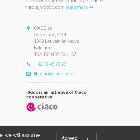
channels, may reach their target readers
through i6doc.com.
learn more
N
CIACO sc
Grand-Rue, 2/14
1348 Louvain-la-Neuve
Belgium
TVA: BE0407.236.187
+32 10 45 30 97
librairie@ciaco.com
i6doc is an initiative of Ciaco
cooperative
te, we will assume
Agreed