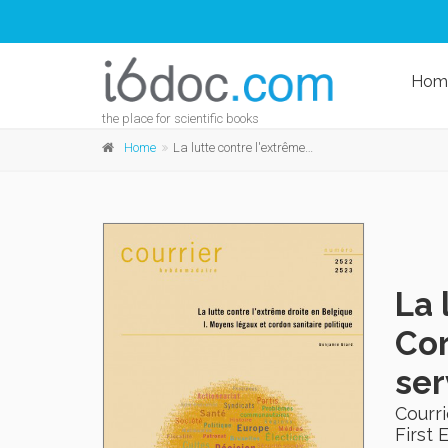
Hom
the place for scientific books
Home
La lutte contre l'extrême droite en Belgique II. Cordon sanitaire médiatique, société civile et services de renseignement
La 
Cor
ser
Courr
First 