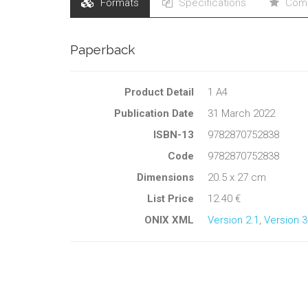
Formats
Specifications
Comm
Paperback
Product Detail
1 A4
Publication Date
31 March 2022
ISBN-13
9782870752838
Code
9782870752838
Dimensions
20.5 x 27 cm
List Price
12.40 €
ONIX XML
Version 2.1
,
Version 3