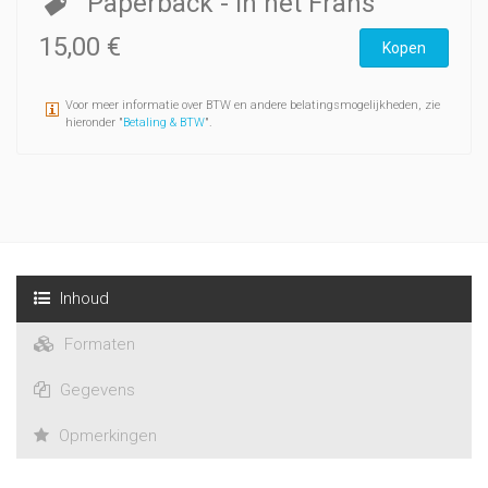
Paperback
- In het Frans
15,00 €
Kopen
Voor meer informatie over BTW en andere belatingsmogelijkheden, zie
hieronder "
Betaling & BTW
".
Inhoud
Formaten
Gegevens
Opmerkingen