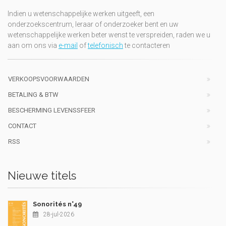
Indien u wetenschappelijke werken uitgeeft, een
onderzoekscentrum, leraar of onderzoeker bent en uw
wetenschappelijke werken beter wenst te verspreiden, raden we u
aan om ons via
e-mail
of
telefonisch
te contacteren
VERKOOPSVOORWAARDEN
BETALING & BTW
BESCHERMING LEVENSSFEER
CONTACT
RSS
Nieuwe titels
Sonorités n°49
28-jul-2026