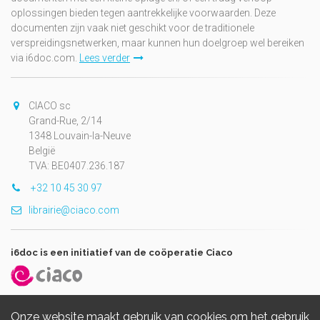
oplossingen bieden tegen aantrekkelijke voorwaarden. Deze
documenten zijn vaak niet geschikt voor de traditionele
verspreidingsnetwerken, maar kunnen hun doelgroep wel bereiken
via i6doc.com.
Lees verder
CIACO sc
Grand-Rue, 2/14
1348 Louvain-la-Neuve
België
TVA: BE0407.236.187
+32 10 45 30 97
librairie@ciaco.com
i6doc is een initiatief van de coöperatie Ciaco
Onze website maakt gebruik van cookies om het gebruik