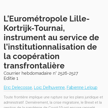
L'Eurométropole Lille-
Kortrijk-Tournai,
instrument au service de
l'institutionnalisation de
la coopération
transfrontalière
Courrier hebdomadaire n° 2526-2527
Editie 1
Eric Delecosse
,
Loïc Delhuvenne
,
Fabienne Leloup
Toute frontière implique une rupture sur les plans juridique et
administratif. Dernièrement, la crise migratoire, le Brexit et la
gestion de la pandémie de Covid-19 ont encore rappelé