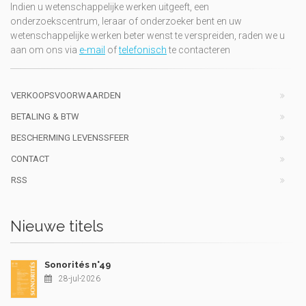
Indien u wetenschappelijke werken uitgeeft, een
onderzoekscentrum, leraar of onderzoeker bent en uw
wetenschappelijke werken beter wenst te verspreiden, raden we u
aan om ons via
e-mail
of
telefonisch
te contacteren
VERKOOPSVOORWAARDEN
BETALING & BTW
BESCHERMING LEVENSSFEER
CONTACT
RSS
Nieuwe titels
Sonorités n°49
28-jul-2026