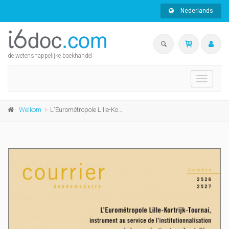
Nederlands
de wetenshappelijke boekhandel
Toggle
navigati
Welkom
L'Eurométropole Lille-Kortrijk-Tournai, instrument au service de l'institutionnalisation de la coopération transfrontalière