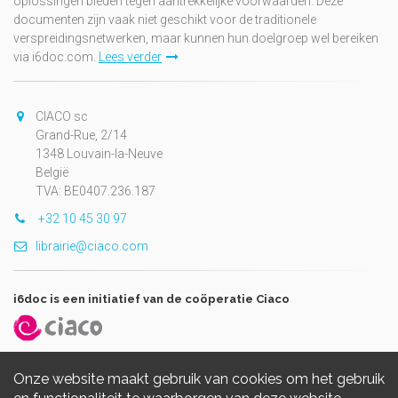
oplossingen bieden tegen aantrekkelijke voorwaarden. Deze
documenten zijn vaak niet geschikt voor de traditionele
verspreidingsnetwerken, maar kunnen hun doelgroep wel bereiken
via i6doc.com.
Lees verder
CIACO sc
Grand-Rue, 2/14
1348 Louvain-la-Neuve
België
TVA: BE0407.236.187
+32 10 45 30 97
librairie@ciaco.com
i6doc is een initiatief van de coöperatie Ciaco
Onze website maakt gebruik van cookies om het gebruik