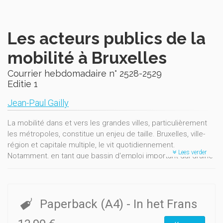
Les acteurs publics de la
mobilité à Bruxelles
Courrier hebdomadaire n° 2528-2529
Editie 1
Jean-Paul Gailly
La mobilité dans et vers les grandes villes, particulièrement
les métropoles, constitue un enjeu de taille. Bruxelles, ville-
région et capitale multiple, le vit quotidiennement.
Lees verder
Notamment, en tant que bassin d'emploi important qui draine
de nombreux navetteurs, son accessibilité par les différents
modes de déplacement individuels ou collectifs et
l’organisation de sa logistique sont des sujets de
préoccupation permanents. Dans le même temps, depuis la
Paperback (A4)
- In het Frans
création de la Région de Bruxelles-Capitale en 1989, le souci
de préserver l’environnement – et en particulier d’améliorer la