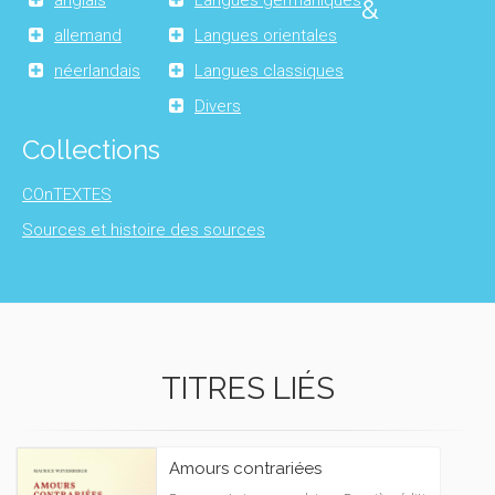
anglais
Langues germaniques
&
allemand
Langues orientales
néerlandais
Langues classiques
Divers
Collections
COnTEXTES
Sources et histoire des sources
TITRES LIÉS
Amours contrariées