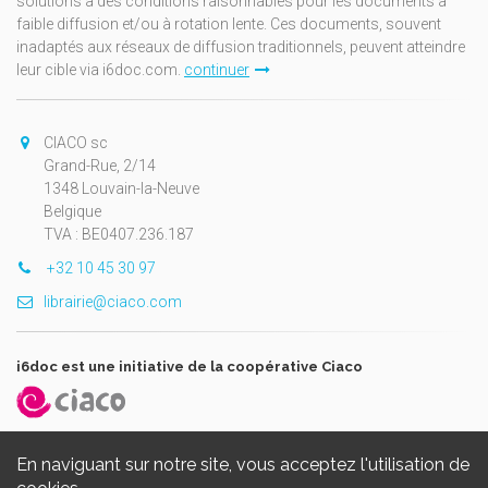
solutions à des conditions raisonnables pour les documents à
faible diffusion et/ou à rotation lente. Ces documents, souvent
inadaptés aux réseaux de diffusion traditionnels, peuvent atteindre
leur cible via i6doc.com.
continuer
CIACO sc
Grand-Rue, 2/14
1348 Louvain-la-Neuve
Belgique
TVA : BE0407.236.187
+32 10 45 30 97
librairie@ciaco.com
i6doc est une initiative de la coopérative Ciaco
En naviguant sur notre site, vous acceptez l'utilisation de