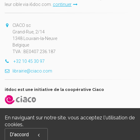
leur cible via i6doc.com.
continuer
CIACO sc
Grand-Rue, 2/14
1348 Louvain-la-Neuve
Belgique
TVA : BE0407.236.187
+32 10 45 30 97
librairie@ciaco.com
i6doc est une initiative de la coopérative Ciaco
En naviguant sur notre site, vous acceptez l'utilisation de
cookies.
Copyright © 2026, i6doc. Powered by
GiantChair
. All Rights
D'accord
Reserved