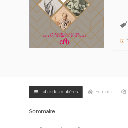
P
Table des matières
Formats
Sommaire