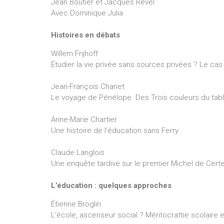
Jean Boutier et Jacques Revel
Avec Dominique Julia
Histoires en débats
Willem Frijhoff
Étudier la vie privée sans sources privées ? Le ca
Jean-François Chanet
Le voyage de Pénélope. Des Trois couleurs du table
Anne-Marie Chartier
Une histoire de l’éducation sans Ferry
Claude Langlois
Une enquête tardive sur le premier Michel de Cert
L’éducation : quelques approches
Étienne Broglin
L’école, ascenseur social ? Méritocrattie scolaire e