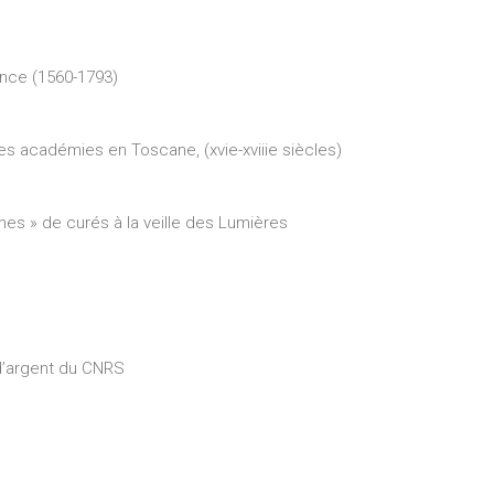
ance (1560-1793)
es académies en Toscane, (xvie-xviiie siècles)
es » de curés à la veille des Lumières
 d’argent du CNRS