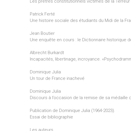
Les prêtres constitutionnels victimes de la Terreur
Patrick Ferté
Une histoire sociale des étudiants du Midi de la Fr
Jean Boutier
Une enquête en cours : le Dictionnaire historique d
Albrecht Burkardt
Incapacités, libertinage, incroyance. «Psychodramm
Dominique Julia
Un tour de France inachevé
Dominique Julia
Discours à l’occasion de la remise de sa médaille
Publication de Dominique Julia (1964-2023).
Essai de bibliographie
Les auteurs