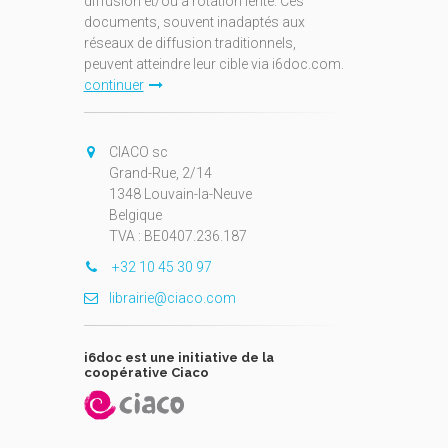
diffusion et/ou à rotation lente. Ces
documents, souvent inadaptés aux
réseaux de diffusion traditionnels,
peuvent atteindre leur cible via i6doc.com.
continuer
CIACO sc
Grand-Rue, 2/14
1348 Louvain-la-Neuve
Belgique
TVA : BE0407.236.187
+32 10 45 30 97
librairie@ciaco.com
i6doc est une initiative de la
coopérative Ciaco