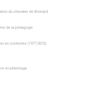
ation du chevalier de Bonnard
sme de la pédagogie
tion en contextes (1977-2010)
ion et pèlerinage