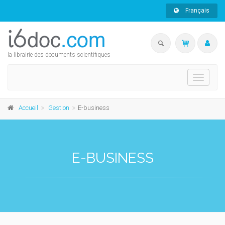
Français
la librairie des documents scientifiques
Toggle
navigati
Accueil
Gestion
E-business
E-BUSINESS