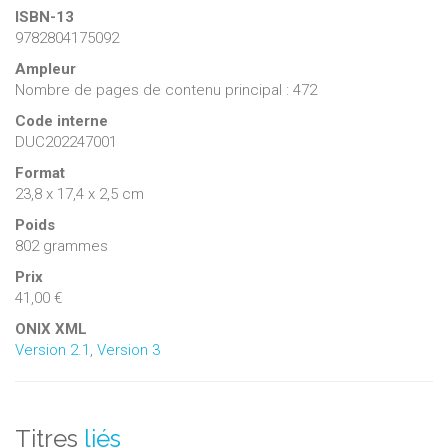
ISBN-13
9782804175092
Ampleur
Nombre de pages de contenu principal : 472
Code interne
DUC202247001
Format
23,8 x 17,4 x 2,5 cm
Poids
802 grammes
Prix
41,00 €
ONIX XML
Version 2.1
,
Version 3
Titres
liés