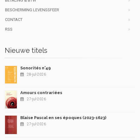
BETALING & BTW
BESCHERMING LEVENSSFEER
CONTACT
RSS
Nieuwe titels
Sonorités n°49
28-jul-2026
Amours contrariées
27-jul-2026
Blaise Pascal en ses époques (2023-1623)
27-jul-2026