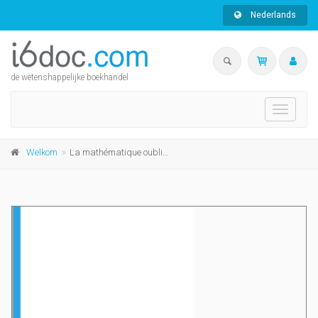
Nederlands
de wetenshappelijke boekhandel
Toggle
navigati
Welkom
La mathématique oubliée