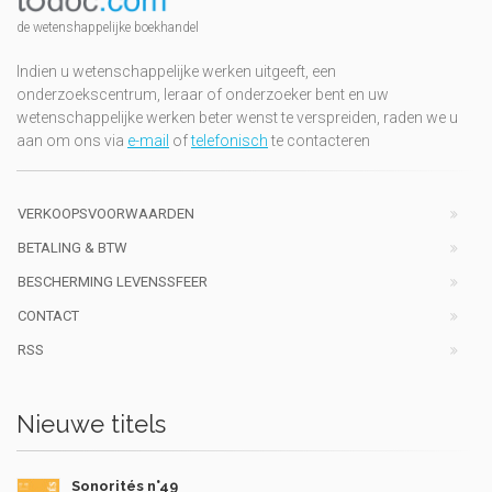
de wetenshappelijke boekhandel
Indien u wetenschappelijke werken uitgeeft, een
onderzoekscentrum, leraar of onderzoeker bent en uw
wetenschappelijke werken beter wenst te verspreiden, raden we u
aan om ons via
e-mail
of
telefonisch
te contacteren
VERKOOPSVOORWAARDEN
BETALING & BTW
BESCHERMING LEVENSSFEER
CONTACT
RSS
Nieuwe titels
Sonorités n°49