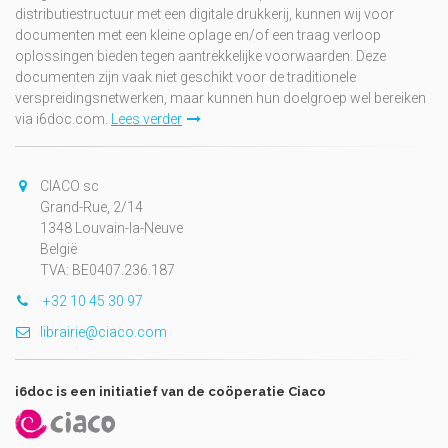
distributiestructuur met een digitale drukkerij, kunnen wij voor
documenten met een kleine oplage en/of een traag verloop
oplossingen bieden tegen aantrekkelijke voorwaarden. Deze
documenten zijn vaak niet geschikt voor de traditionele
verspreidingsnetwerken, maar kunnen hun doelgroep wel bereiken
via i6doc.com.
Lees verder
CIACO sc
Grand-Rue, 2/14
1348 Louvain-la-Neuve
België
TVA: BE0407.236.187
+32 10 45 30 97
librairie@ciaco.com
i6doc is een initiatief van de coöperatie Ciaco