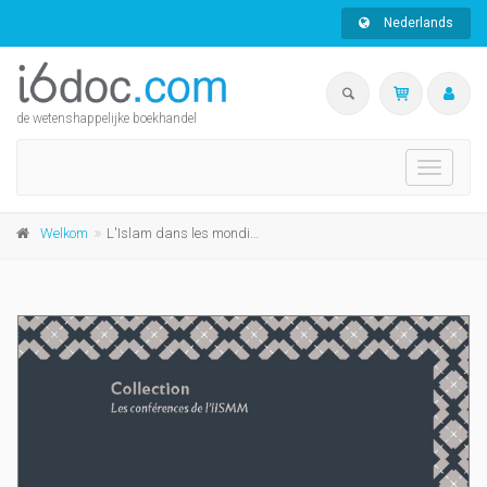
Nederlands
de wetenshappelijke boekhandel
Toggle
navigati
Welkom
L'Islam dans les mondialisations