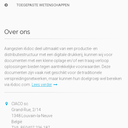
TOEGEPASTE WETENSCHAPPEN
Over ons
Aangezien i6doc deel uitmaakt van een productie- en
distributiestructuur met een digitale drukkerij, kunnen wij voor
documenten met een kleine oplage en/of een traag verloop
oplossingen bieden tegen aantrekkelijke voorwaarden. Deze
documenten zijn vaak niet geschikt voor de traditionele
verspreidingsnetwerken, maar kunnen hun doelgroep wel bereiken
via i6doc.com.
Lees verder
CIACO sc
Grand-Rue, 2/14
1348 Louvain-la-Neuve
België
TVA: BE0407.236.187