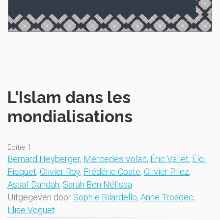
L'Islam dans les
mondialisations
Editie 1
Bernard Heyberger
,
Mercedes Volait
,
Éric Vallet
,
Éloi
Ficquet
,
Olivier Roy
,
Frédéric Coste
,
Olivier Pliez
,
Assaf Dahdah
,
Sarah Ben Néfissa
Uitgegeven door
Sophie Bilardello
,
Anne Troadec
,
Elise Voguet