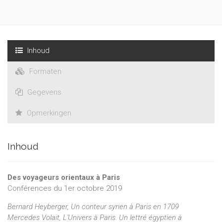
Inhoud
Formaten
Gegevens
Opmerkingen
Inhoud
Des voyageurs orientaux à Paris
Conférences du 1er octobre 2019
Bernard Heyberger, Un conteur syrien à Paris en 1709
Mercedes Volait, L'Univers à Paris. Un lettré égyptien à