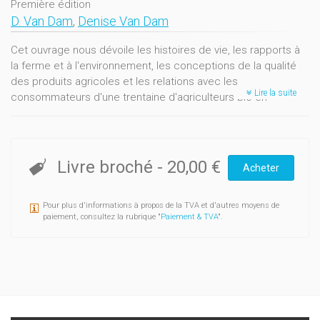
Première édition
D. Van Dam
,
Denise Van Dam
Cet ouvrage nous dévoile les histoires de vie, les rapports à
la ferme et à l'environnement, les conceptions de la qualité
des produits agricoles et les relations avec les
Lire la suite
consommateurs d'une trentaine d'agriculteurs bio en
Wallonie et en Flandre. Ces témoignages dressent une
mosaïque riche en couleurs faisant de cet ouvrage le reflet
d'un monde complexe et varié.
Livre broché
-
20,00 €
Acheter
Les agriculteurs bio sont-ils mûs avant tout par vocation ou
par intérêt ? Existe-t-il une vision commune, au-delà des
Pour plus d'informations à propos de la TVA et d'autres moyens de
différentes motivations, pratiques et représentations ?
paiement, consultez la rubrique "
Paiement & TVA
".
Qu'est-ce qui fait qu'à un moment de leur vie, ils décident de
faire de l'agriculture bio ? Qu'entendent-ils par « le bio à deux
vitesses » ? Où se situent les différences entre l'agriculture
bio et l'agriculture raisonnée ou intégrée ? L'agriculture bio
serait-elle une réponse à la crise de l'agriculture en Europe ?
Denise Van Dam, licenciée en psychologie et docteur en