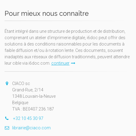
Pour mieux nous connaître
Étant intégré dans une structure de production et de distribution,
comprenant un atelier d'imprimerie digitale, i6doc peut offrir des
solutions à des conditions raisonnables pour les documents à
faible diffusion et/ou à rotation lente. Ces documents, souvent
inadaptés aux réseaux de diffusion traditionnels, peuvent atteindre
leur cible via i6doc.com.
continuer
CIACO sc
Grand-Rue, 2/14
1348 Louvain-la-Neuve
Belgique
TVA : BE0407.236.187
+32 10 45 30 97
librairie@ciaco.com