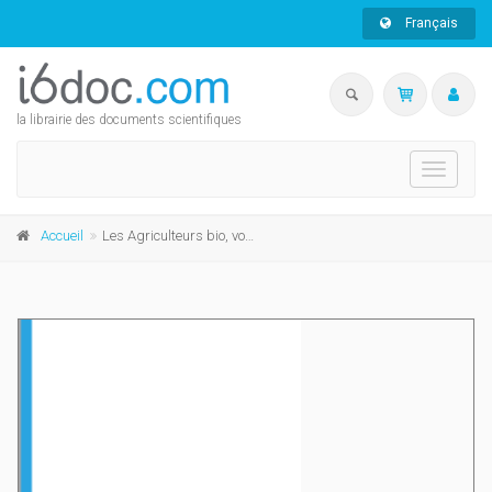
Français
la librairie des documents scientifiques
Toggle
navigati
Accueil
Les Agriculteurs bio, vocation ou intérêt?