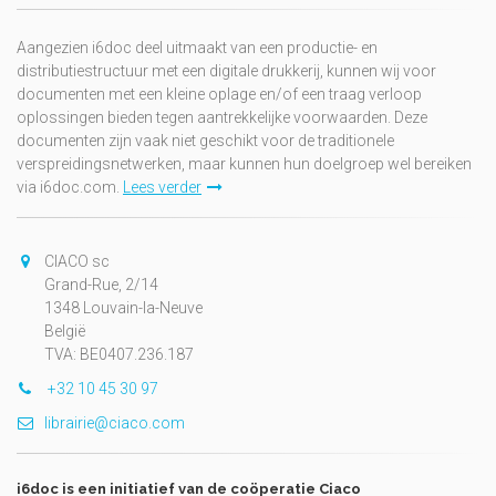
Aangezien i6doc deel uitmaakt van een productie- en
distributiestructuur met een digitale drukkerij, kunnen wij voor
documenten met een kleine oplage en/of een traag verloop
oplossingen bieden tegen aantrekkelijke voorwaarden. Deze
documenten zijn vaak niet geschikt voor de traditionele
verspreidingsnetwerken, maar kunnen hun doelgroep wel bereiken
via i6doc.com.
Lees verder
CIACO sc
Grand-Rue, 2/14
1348 Louvain-la-Neuve
België
TVA: BE0407.236.187
+32 10 45 30 97
librairie@ciaco.com
i6doc is een initiatief van de coöperatie Ciaco