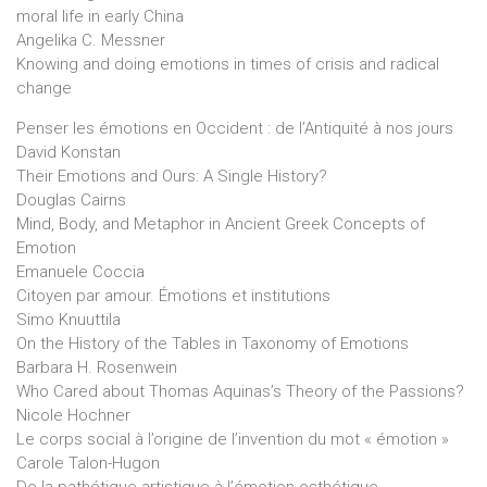
moral life in early China
Angelika C. Messner
Knowing and doing emotions in times of crisis and radical
change
Penser les émotions en Occident : de l’Antiquité à nos jours
David Konstan
Their Emotions and Ours: A Single History?
Douglas Cairns
Mind, Body, and Metaphor in Ancient Greek Concepts of
Emotion
Emanuele Coccia
Citoyen par amour. Émotions et institutions
Simo Knuuttila
On the History of the Tables in Taxonomy of Emotions
Barbara H. Rosenwein
Who Cared about Thomas Aquinas’s Theory of the Passions?
Nicole Hochner
Le corps social à l’origine de l’invention du mot « émotion »
Carole Talon-Hugon
De la pathétique artistique à l’émotion esthétique