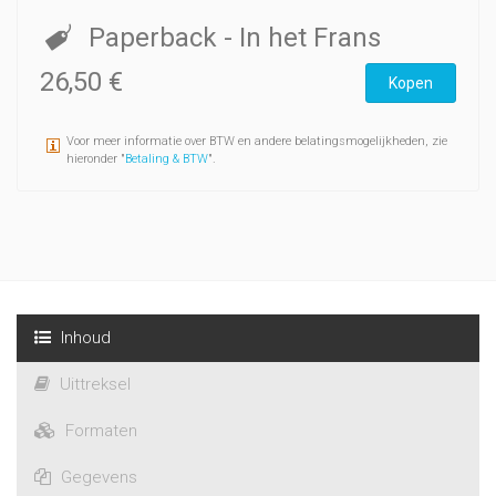
Paperback
- In het Frans
26,50 €
Kopen
Voor meer informatie over BTW en andere belatingsmogelijkheden, zie
hieronder "
Betaling & BTW
".
Inhoud
Uittreksel
Formaten
Gegevens