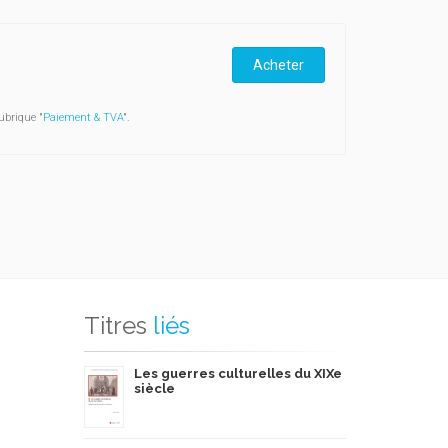
Acheter
ubrique "
Paiement & TVA
".
Titres
liés
Les guerres culturelles du XIXe
siècle