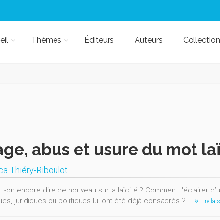
eil
Thèmes
Éditeurs
Auteurs
Collection
ge, abus et usure du mot laï
ca Thiéry-Riboulot
t-on encore dire de nouveau sur la laïcité ? Comment l'éclairer d’u
ues, juridiques ou politiques lui ont été déjà consacrés ?
Lire la s