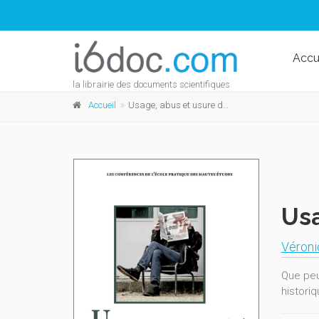
Accu
la librairie des documents scientifiques
Accueil
Usage, abus et usure du mot laïcité
Usa
Véroni
Que peu
historiq