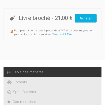
Livre broché
-
21,00 €
Acheter
Pour plus d'informations à propos de la TVA et d'autres moyens de
paiement, consultez la rubrique "
Paiement & TVA
".
Table des matières
Formats
Spécifications
Commentaires