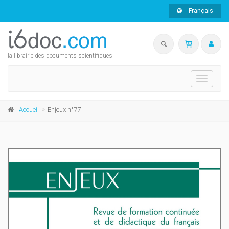
Français
la librairie des documents scientifiques
Toggle
navigati
Accueil
Enjeux n°77