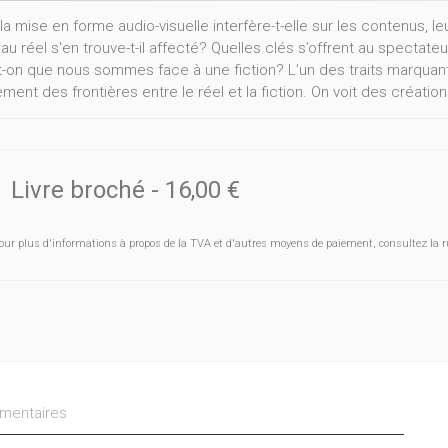
la mise en forme audio-visuelle interfère-t-elle sur les contenus, 
 au réel s'en trouve-t-il affecté? Quelles clés s’offrent au specta
t-on que nous sommes face à une fiction? L’un des traits marquants 
ent des frontières entre le réel et la fiction. On voit des créations
mentaire et, inversement, des documentaires largement mis en sc
pent, nécessitant de nouveaux outils pour les aborder. À travers ce
cation, des sémiologues, des sociologues des médias et des hi
naires favorisant la réflexion critique sur l’évolution de l’audio-visue
Livre broché
-
16,00 €
ension. Cet ouvrage d’éducation aux médias s’adresse aux enseig
e s’initier au monde médiatique et comprendre les spécificités de l
our plus d'informations à propos de la TVA et d'autres moyens de paiement, consultez la r
Gabriel – Annabelle Klein - Emmanuel Murhula - Bénédicte Rochet 
- Axel Tixhon.
entaires