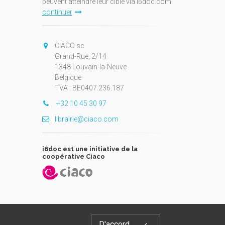
peuvent atteindre leur cible via i6doc.com.
continuer
CIACO sc
Grand-Rue, 2/14
1348 Louvain-la-Neuve
Belgique
TVA : BE0407.236.187
+32 10 45 30 97
librairie@ciaco.com
i6doc est une initiative de la
coopérative Ciaco
D'accord