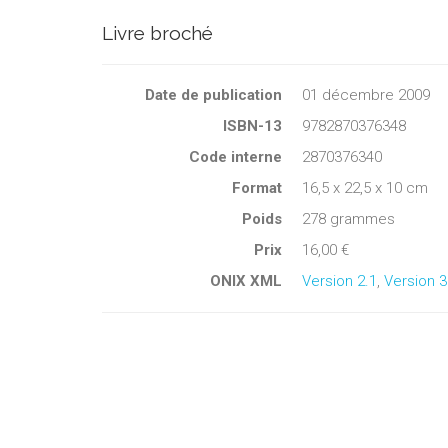
Livre broché
Date de publication
01 décembre 2009
ISBN-13
9782870376348
Code interne
2870376340
Format
16,5 x 22,5 x 10 cm
Poids
278 grammes
Prix
16,00 €
ONIX XML
Version 2.1
,
Version 3