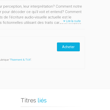
leur perception, leur interprétation? Comment notre
teur pour décoder ce qu’il voit et entend? Comment
de l’écriture audio-visuelle actuelle est le
Lire la suite
 fictionnelles utilisant des traits caractéristiques
ène. Les différents genres audio-visuels se
t ouvrage collectif, des spécialistes de la
storiens proposent un croisement de regards
l et l’acquisition de nouveaux outils de
Acheter
nants, aux étudiants ou à toute personne qui
’audio-visuel. Auteurs: Charles Angelroth - Jean-
ubrique "
Paiement & TVA
".
- Anne Roekens - Sarah Sepulchre - Jonathan
Titres
liés