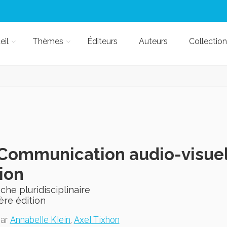
eil
Thèmes
Éditeurs
Auteurs
Collection
Communication audio-visuelle
tion
he pluridisciplinaire
ère édition
par
Annabelle Klein
,
Axel Tixhon