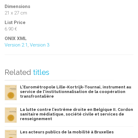
Dimensions
21 x 27 cm
List Price
6.90 €
ONIX XML
Version 2.1
,
Version 3
Related
titles
L'Eurométropole Lille-Kortrijk-Tournai, instrument au
service de l'institutionnalisation de la coopération
transfrontalière
La lutte contre l'extrême droite en Belgique II. Cordon
sanitaire médiatique, société civile et services de
renseignement
Les acteurs publics de la mobilité à Bruxelles