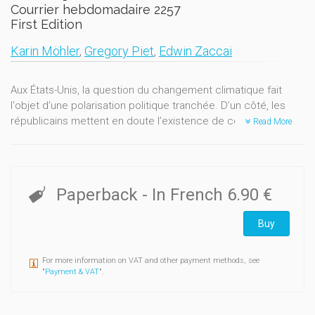
Courrier hebdomadaire 2257
First Edition
Karin Möhler
,
Gregory Piet
,
Edwin Zaccai
Aux États-Unis, la question du changement climatique fait
l'objet d’une polarisation politique tranchée. D’un côté, les
républicains mettent en doute l’existence de ce phénomène
Read More
physique (et
a fortiori
son origine humaine) et sont hostiles à
toute mesure politique visant à le contrer. De l’autre, les
démocrates reconnaissent la réalité du réchauffement
climatique, l’estiment inquiétant et considèrent qu’il doit être
Paperback
- In French
6.90 €
combattu par des actions politiques.
Buy
Qu’en est-il en Europe ? Certes, le climato-scepticisme au
sens strict représente une position très minoritaire parmi les
formations politiques européennes. Mais de nombreux partis
For more information on VAT and other payment methods, see
se montrent très réservés quant à l’importance du
"
Payment & VAT
".
changement climatique en cours et s’opposent aux
politiques climatiques nationales et européennes