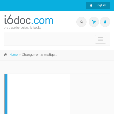
English
the place for scientific books
Toggle
navigati
Home
Changement climatique et familles politiques en Europe