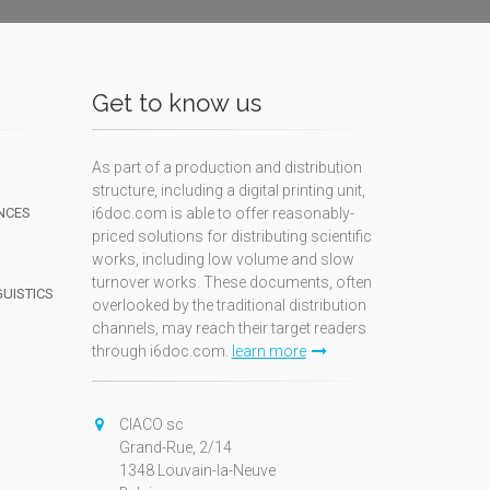
Get to know us
As part of a production and distribution
structure, including a digital printing unit,
NCES
i6doc.com is able to offer reasonably-
priced solutions for distributing scientific
works, including low volume and slow
turnover works. These documents, often
GUISTICS
overlooked by the traditional distribution
channels, may reach their target readers
through i6doc.com.
learn more
N
CIACO sc
Grand-Rue, 2/14
1348 Louvain-la-Neuve