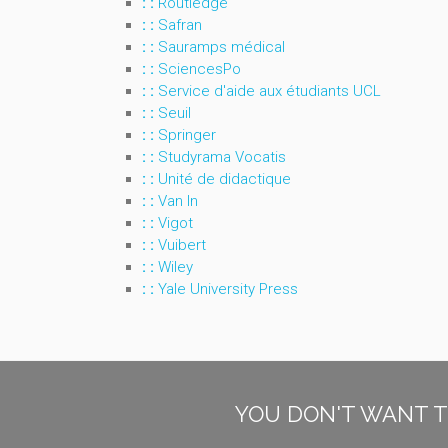
: :
Routledge
: :
Safran
: :
Sauramps médical
: :
SciencesPo
: :
Service d'aide aux étudiants UCL
: :
Seuil
: :
Springer
: :
Studyrama Vocatis
: :
Unité de didactique
: :
Van In
: :
Vigot
: :
Vuibert
: :
Wiley
: :
Yale University Press
YOU DON'T WANT T