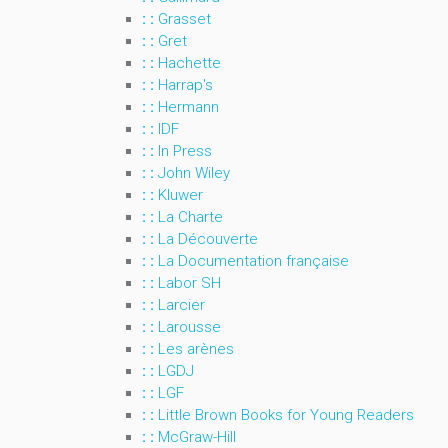
: :
Grasset
: :
Gret
: :
Hachette
: :
Harrap's
: :
Hermann
: :
IDF
: :
In Press
: :
John Wiley
: :
Kluwer
: :
La Charte
: :
La Découverte
: :
La Documentation française
: :
Labor SH
: :
Larcier
: :
Larousse
: :
Les arènes
: :
LGDJ
: :
LGF
: :
Little Brown Books for Young Readers
: :
McGraw-Hill