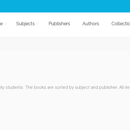
e
Subjects
Publishers
Authors
Collecti
y students. The books are sorted by subject and publisher. All ite