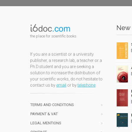
New 
the place for scientific books
If you are a scientist or a university
publisher, a research lab, a teacher or a
Ph.D.student and you are seeking a
solution to increase the distribution of
your scientific works, do not hesitate to
contact us by
email
or by
telephone
TERMS AND CONDITIONS
PAYMENT & VAT
LEGAL MENTIONS