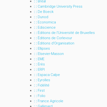
: :
Bréal
: :
Cambridge University Press
: :
De Boeck
: :
Dunod
: :
Economica
: :
Ediscience
: :
Éditions de l'Université de Bruxelles
: :
Éditions de Corlevour
: :
Éditions d'Organisation
: :
Ellipses
: :
Elsevier-Masson
: :
EME
: :
Érès
: :
ERPI
: :
Espaca Calpe
: :
Eyrolles
: :
Fidélité
: :
First
: :
Folio
: :
France Agricole
: :
Gallimard