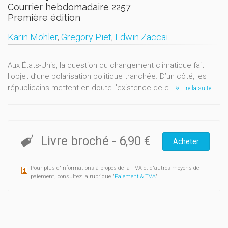
Courrier hebdomadaire 2257
Première édition
Karin Möhler
,
Gregory Piet
,
Edwin Zaccai
Aux États-Unis, la question du changement climatique fait
l'objet d’une polarisation politique tranchée. D’un côté, les
républicains mettent en doute l’existence de ce phénomène
Lire la suite
physique (et
a fortiori
son origine humaine) et sont hostiles à
toute mesure politique visant à le contrer. De l’autre, les
démocrates reconnaissent la réalité du réchauffement
climatique, l’estiment inquiétant et considèrent qu’il doit être
Livre broché
-
6,90 €
Acheter
combattu par des actions politiques.
Qu’en est-il en Europe ? Certes, le climato-scepticisme au
Pour plus d'informations à propos de la TVA et d'autres moyens de
sens strict représente une position très minoritaire parmi les
paiement, consultez la rubrique "
Paiement & TVA
".
formations politiques européennes. Mais de nombreux partis
se montrent très réservés quant à l’importance du
changement climatique en cours et s’opposent aux
politiques climatiques nationales et européennes