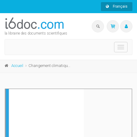
Français
la librairie des documents scientifiques
Toggle
navigati
Accueil
Changement climatique et familles politiques en Europe