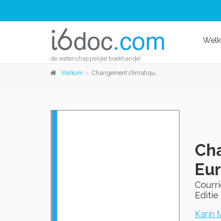
Wel
de wetenshappelijke boekhandel
Welkom
Changement climatique et familles politiques en Europe
Cha
Eu
Courr
Editie 
Karin 