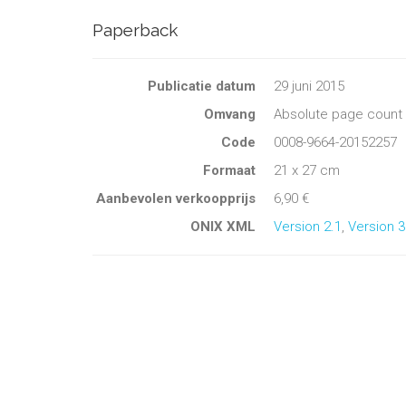
Paperback
Publicatie datum
29 juni 2015
Omvang
Absolute page count 
Code
0008-9664-20152257
Formaat
21 x 27 cm
Aanbevolen verkoopprijs
6,90 €
ONIX XML
Version 2.1
,
Version 3