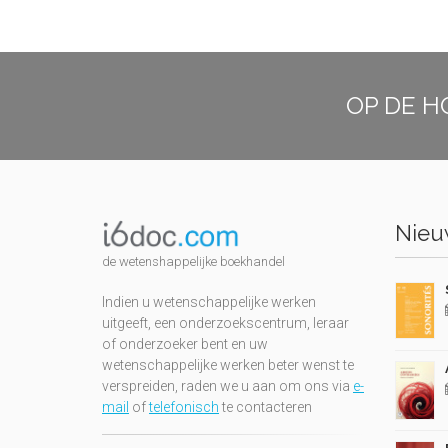
OP DE H
Nieuw
de wetenshappelijke boekhandel
Indien u wetenschappelijke werken
uitgeeft, een onderzoekscentrum, leraar
of onderzoeker bent en uw
wetenschappelijke werken beter wenst te
verspreiden, raden we u aan om ons via
e-
mail
of
telefonisch
te contacteren