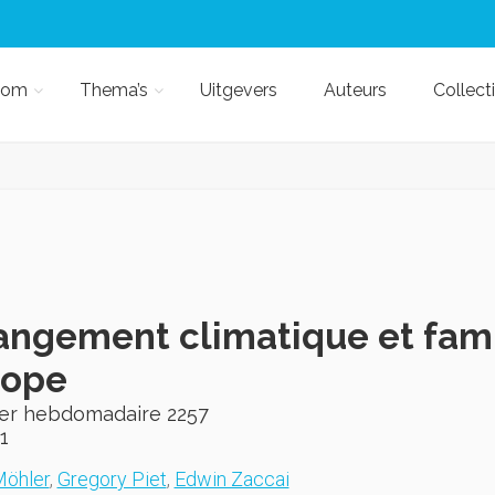
kom
Thema’s
Uitgevers
Auteurs
Collect
ngement climatique et famil
rope
ier hebdomadaire 2257
1
Möhler
,
Gregory Piet
,
Edwin Zaccai