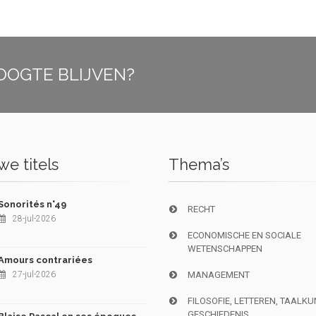
OOGTE BLIJVEN?
e titels
Thema’s
Sonorités n°49
RECHT
28-jul-2026
ECONOMISCHE EN SOCIALE
WETENSCHAPPEN
Amours contrariées
27-jul-2026
MANAGEMENT
FILOSOFIE, LETTEREN, TAALK
GESCHIEDENIS