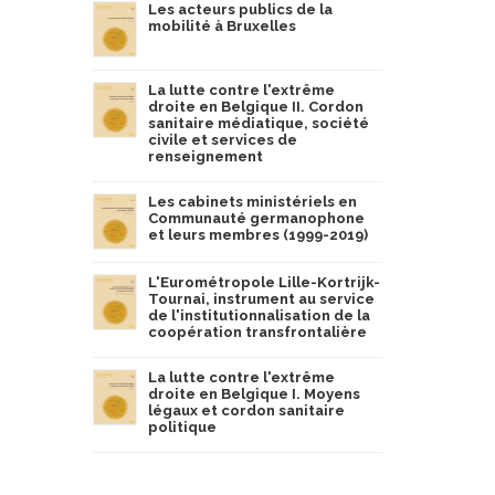
Les acteurs publics de la
mobilité à Bruxelles
La lutte contre l'extrême
droite en Belgique II. Cordon
sanitaire médiatique, société
civile et services de
renseignement
Les cabinets ministériels en
Communauté germanophone
et leurs membres (1999-2019)
L'Eurométropole Lille-Kortrijk-
Tournai, instrument au service
de l'institutionnalisation de la
coopération transfrontalière
La lutte contre l'extrême
droite en Belgique I. Moyens
légaux et cordon sanitaire
politique