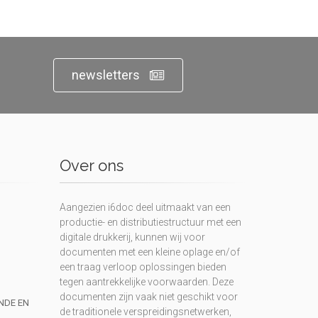
newsletters
Over ons
Aangezien i6doc deel uitmaakt van een
productie- en distributiestructuur met een
digitale drukkerij, kunnen wij voor
documenten met een kleine oplage en/of
een traag verloop oplossingen bieden
tegen aantrekkelijke voorwaarden. Deze
documenten zijn vaak niet geschikt voor
UNDE EN
de traditionele verspreidingsnetwerken,