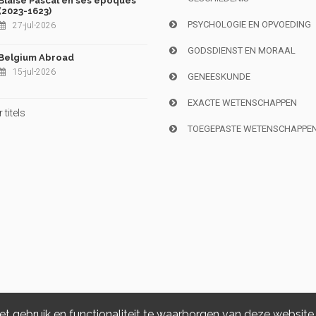
Blaise Pascal en ses époques
(2023-1623)
PSYCHOLOGIE EN OPVOEDING
27-jul-2026
GODSDIENST EN MORAAL
Belgium Abroad
15-jul-2026
GENEESKUNDE
EXACTE WETENSCHAPPEN
titels
TOEGEPASTE WETENSCHAPPE
 gebruik en functionaliteit te waarborgen van deze website