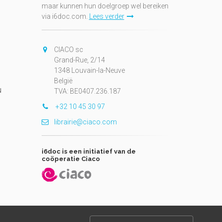
maar kunnen hun doelgroep wel bereiken
via i6doc.com.
Lees verder
CIACO sc
Grand-Rue, 2/14
1348 Louvain-la-Neuve
België
N
TVA: BE0407.236.187
+32 10 45 30 97
librairie@ciaco.com
i6doc is een initiatief van de
coöperatie Ciaco